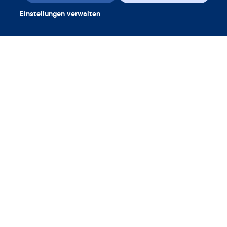
23.
Einstellungen verwalten
App herunterladen
Gutschein einlösen
Unternehmen
App
Enzyklopädie
Info
Partnerships