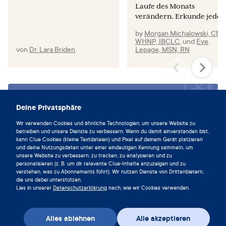
e0187698.
Laufe des Monats
verändern. Erkunde jede..
Torgerson DJ, Thomas RE, Campbell MK, Reid DM.
Alcohol consumption and age of maternal menopause
by
Morgan Michalowski, CNM
WHNP, IBCLC
,
und
Eve
are associated with menopause onset. Maturitas. 1997
von
Dr. Lara Briden
Lepage, MSN, RN
Jan;26(1):21–5.
Taneri PE, Kiefte-de Jong JC, Bramer WM, Daan NM,
Franco OH, Muka T. Association of alcohol consumption
with the onset of natural menopause: a systematic review
Lebe im Einklang mit deinem
and meta-analysis.Hum Reprod Update. 2016
Deine Privatsphäre
Zyklus und lade die Clue App noch
Jun;22(4):516–28.
Wir verwenden Cookies und ähnliche Technologien, um unsere Website zu
heute herunter.
betreiben und unsere Dienste zu verbessern. Wenn du damit einverstanden bist,
Fan D, Liu L, Xia Q, Wang W, Wu S, Tian G, Liu Y, Ni J,
kann Clue Cookies (kleine Textdateien) und Pixel auf deinem Gerät platzieren
Wu S, Guo X, Liu Z. Female alcohol consumption and
Clue herunterladen
und deine Nutzungsdaten unter einer eindeutigen Kennung sammeln, um
unsere Website zu verbessern, zu tracken, zu analysieren und zu
fecundability: a systematic review and dose-response
personalisieren (z. B. um dir relevante Clue-Inhalte anzuzeigen und zu
meta-analysis. Sci Rep. 2017 Oct 23;7(1):13815.
verstehen, was zu Abonnements führt). Wir nutzen Dienste von Drittanbietern,
die uns dabei unterstützen.
Homan GF, Davies M, Norman R. The impact of lifestyle
Lies in unserer
Datenschutzerklärung
nach, wie wir Cookies verwenden.
factors on reproductive performance in the general
population and those undergoing infertility treatment: a
Alles ablehnen
Alle akzeptieren
review. Hum Reprod Update. 2007 May-Jun;13(3):209–