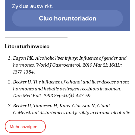
Zyklus auswirkt.
Clue herunterladen
Literaturhinweise
Eagon PK. Alcoholic liver injury: Influence of gender and
hormones. World J Gastroenterol. 2010 Mar 21; 16(11):
1377–1384.
Becker U. The influence of ethanol and liver disease on sex
hormones and hepatic oestrogen receptors in women.
Dan Med Bull. 1993 Sep;40(4):447–59.
Becker U, Tønnesen H, Kaas-Claesson N, Gluud
C.Menstrual disturbances and fertility in chronic alcoholic
women. Drug Alcohol Depend. 1989 Aug;24(1):75–82.
Mehr anzeigen ...
Schliep KC, Zarek SM, Schisterman EF, Wactawski-