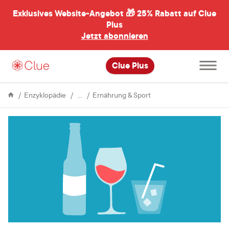
Exklusives Website-Angebot 🎁
25% Rabatt auf Clue
menü
ßen
Plus
Jetzt abonnieren
Hauptme
Clue Plus
öffnen
Menstruation
Alkohol
Enzyklopädie
Ernährung & Sport
und
Menstruationszyklus