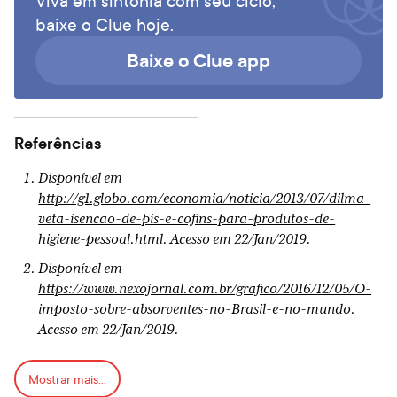
Viva em sintonia com seu ciclo,
baixe o Clue hoje.
Baixe o Clue app
Referências
Disponível em
http://g1.globo.com/economia/noticia/2013/07/dilma-
veta-isencao-de-pis-e-cofins-para-produtos-de-
higiene-pessoal.html
. Acesso em 22/Jan/2019.
Disponível em
https://www.nexojornal.com.br/grafico/2016/12/05/O-
imposto-sobre-absorventes-no-Brasil-e-no-mundo
.
Acesso em 22/Jan/2019.
Disponível em
Mostrar mais...
https://oglobo.globo.com/sociedade/saude/nova-york-