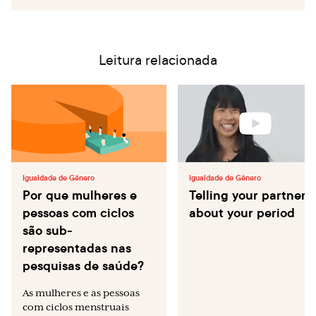
Acesso em 22/Jan/2019.
Disponível em
https://www1.folha.uol.com.br/colunas/tabata-
Leitura relacionada
amaral/2020/03/pobreza-menstrual.shtml
. Acesso em
19/Mar/2020.
Disponível em
https://g1.globo.com/rj/rio-de-
janeiro/noticia/2020/07/03/rj-sanciona-lei-que-inclui-
absorventes-e-fraldas-descartaveis-infantis-e-
geriatricas-em-cesta-basica.ghtml
. Acesso em
07/Jul/2020.
Igualdade de Gênero
Igualdade de Gênero
Por que mulheres e
Telling your partner
pessoas com ciclos
about your period
são sub-
representadas nas
pesquisas de saúde?
As mulheres e as pessoas
com ciclos menstruais