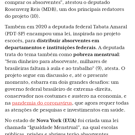
comprar os absorventes", atestou o deputado
Rosenverg Reis (MDB), um dos principais redatores
do projeto (10).
Também em 2020 a deputada federal Tabata Amaral
(PDT-SP) encampou uma lei, inspirada no projeto
escocês, para
distribuir absorventes em
departamentos e instituições federais
. A deputada
trata do tema também como
pobreza menstrual
:
"Sem dinheiro para absorvente, milhares de
brasileiras faltam à aula e ao trabalho" (9), atesta. O
projeto segue em discussão e, até o presente
momento, esbarra em dois grandes desafios: um
governo federal brasileiro de extrema-direita,
conservador nos costumes e austero na economia, e
na
pandemia do coronavírus
, que agora requer todas
as atenções de pesquisas e investimentos em saúde.
No estado de
Nova York (EUA)
foi criada uma lei
chamada “Igualdade Menstrual”, na qual escolas
públicas, prisões e abrigos terão absorventes