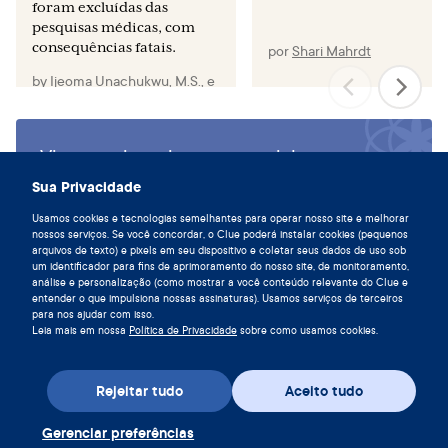
foram excluídas das
pesquisas médicas, com
consequências fatais.
por
Shari Mahrdt
by
Ijeoma Unachukwu, M.S.
,
e
Magdalena Geretto, MD, MSc
Viva em sintonia com seu ciclo,
baixe o Clue hoje.
Sua Privacidade
Baixe o Clue app
Usamos cookies e tecnologias semelhantes para operar nosso site e melhorar
nossos serviços. Se você concordar, o Clue poderá instalar cookies (pequenos
arquivos de texto) e pixels em seu dispositivo e coletar seus dados de uso sob
um identificador para fins de aprimoramento do nosso site, de monitoramento,
análise e personalização (como mostrar a você conteúdo relevante do Clue e
entender o que impulsiona nossas assinaturas). Usamos serviços de terceiros
para nos ajudar com isso.
Leia mais em nossa
Política de Privacidade
sobre como usamos cookies.
Rejeitar tudo
Aceito tudo
Gerenciar preferências