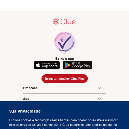
Baixe o app
Resgatar voucher Clue Plus
Empresa
App
Enciclopédia
Sua Privacidade
Informação
Usamos cookies e tecnologias semelhantes para operar nosso site e melhorar
nossos serviços. Se você concordar, o Clue poderá instalar cookies (pequenos