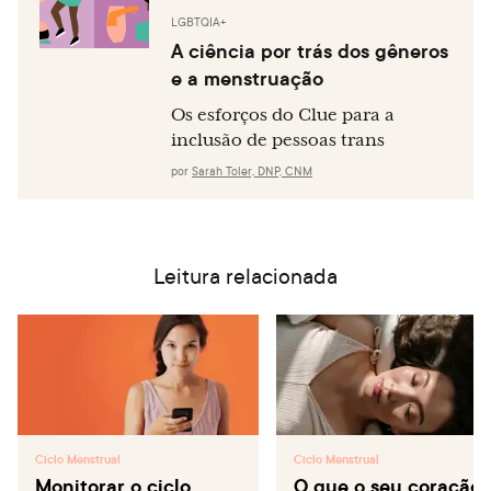
623818302259
LGBTQIA+
A ciência por trás dos gêneros
e a menstruação
Os esforços do Clue para a
inclusão de pessoas trans
por
Sarah Toler, DNP, CNM
Leitura relacionada
Ciclo Menstrual
Ciclo Menstrual
Monitorar o ciclo
O que o seu coração