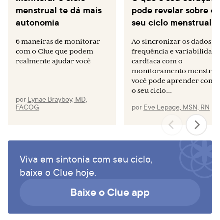
menstrual te dá mais
pode revelar sobre o
autonomia
seu ciclo menstrual
6 maneiras de monitorar
Ao sincronizar os dados d
com o Clue que podem
frequência e variabilidad
realmente ajudar você
cardíaca com o
monitoramento menstrua
você pode aprender como
o seu ciclo...
por
Lynae Brayboy, MD,
FACOG
por
Eve Lepage, MSN, RN
Viva em sintonia com seu ciclo,
baixe o Clue hoje.
Baixe o Clue app