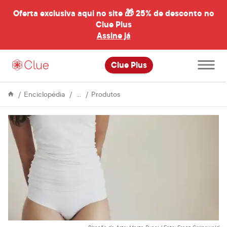
Oferta exclusiva aqui no site 🎁
25% de desconto no
Clue Plus
al
Assine já
Abrir
Clue Plus
menu
principal
Ciclo
Tudo
Enciclopédia
Produtos
Menstrual
o
que
você
precisa
saber
sobre
calcinhas
absorventes