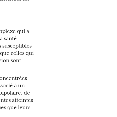
mplexe qui a
a santé
s susceptibles
que celles qui
sion sont
concentrées
ssocié à un
bipolaire, de
ntes atteintes
ues que leurs