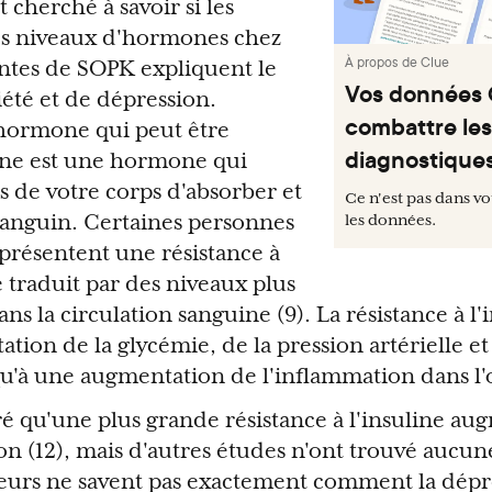
cherché à savoir si les
les niveaux d'hormones chez
À propos de Clue
intes de SOPK expliquent le
Vos données 
iété et de dépression.
combattre les
 hormone qui peut être
diagnostique
line est une hormone qui
s de votre corps d'absorber et
Ce n'est pas dans vo
 sanguin. Certaines personnes
les données.
présentent une résistance à
se traduit par des niveaux plus
ans la circulation sanguine (9). La résistance à l'
tion de la glycémie, de la pression artérielle e
 qu'à une augmentation de l'inflammation dans l'
 qu'une plus grande résistance à l'insuline aug
on (12), mais d'autres études n'ont trouvé aucun
heurs ne savent pas exactement comment la dépre