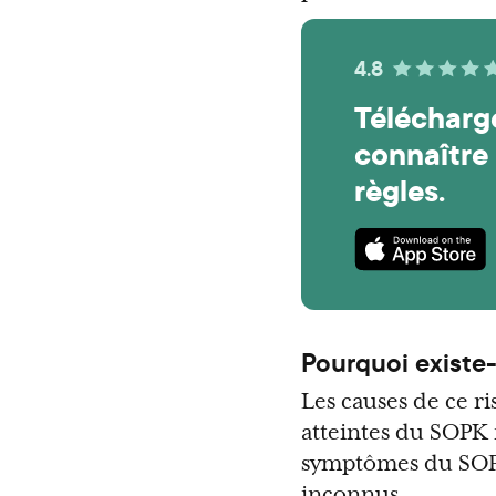
4.8
Télécharg
connaître 
règles.
Pourquoi existe-
Les causes de ce r
atteintes du SOPK 
symptômes du SOPK
inconnus.