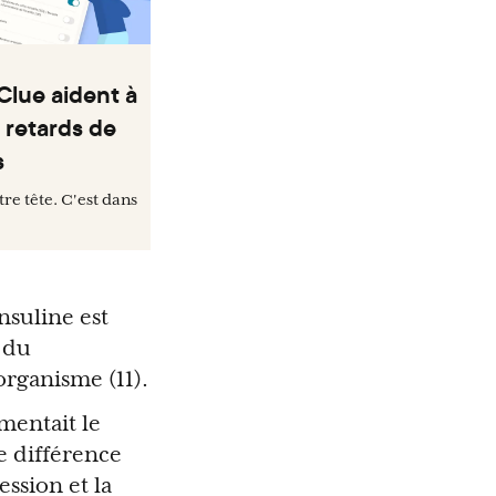
Clue aident à
 retards de
s
tre tête. C'est dans
insuline est
t du
organisme (11).
mentait le
e différence
ssion et la