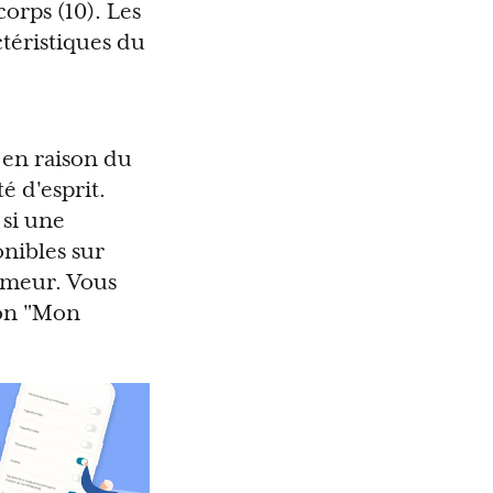
orps (10). Les
ctéristiques du
 en raison du
é d'esprit.
 si une
onibles sur
humeur. Vous
ion "Mon