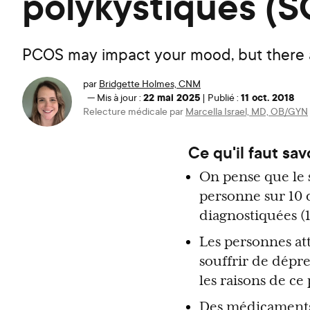
polykystiques (
PCOS may impact your mood, but there a
par
Bridgette Holmes, CNM
22 mai 2025
11 oct. 2018
—
Mis à jour :
|
Publié :
Relecture médicale par
Marcella Israel, MD, OB/GYN
Ce qu'il faut sav
On pense que le 
personne sur 10 d
diagnostiquées (1
Les personnes att
souffrir de dépre
les raisons de c
Des médicaments 