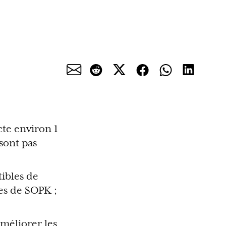
te environ 1
sont pas
tibles de
tes de SOPK ;
méliorer les