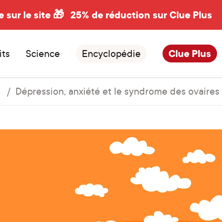
e sur le site 🎁
25% de réduction sur Clue Plus
its
Science
Encyclopédie
Clue Plus
Dépression, anxiété et le syndrome des ovaires