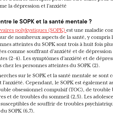
 la dépression et l'anxiété
 entre le SOPK et la santé mentale ?
vaires polykystiques (SOPK)
est une maladie co
sur de nombreux aspects de la santé, y compris l
nes atteintes du SOPK sont trois à huit fois plu
ées comme souffrant d'anxiété et de dépression 
intes (2-4). Les symptômes d'anxiété et de dépres
s chez les personnes atteintes du SOPK (2).
herches sur le SOPK et la santé mentale se sont 
et l'anxiété. Cependant, le SOPK est également a
ouble obsessionnel compulsif (TOC), de trouble 
es et de troubles du sommeil (2,5). Les adolesce
susceptibles de souffrir de troubles psychiatriq
 du SOPK (6,7).