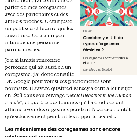
Finalement, j'ai commencé à
parler de mes coregasmes
avec des partenaires et des
ami·e·s proches. C'était juste
un petit secret bizarre qui les
Plaisir
faisait rire. Cela a un peu
Combien y a-t-il de
intimidé une personne
types d'orgasmes
parmis mes ex.
féminins ?
Les orgasmes sont difficiles à
Je n'ai jamais rencontré
étudier.
personne qui ait aussi eu un
par
Maegan Boutot
coregasme, j'ai donc consulté
Dr. Google pour voir si ces phénomènes sont
normaux. Il s'avère qu'Alfred Kinsey a écrit à leur sujet
en 1953 dans son ouvrage "
Sexual Behavior in the Human
Female
", et que 5 % des femmes qu'il a étudiées ont
affirmé avoir des orgasmes pendant l'exercice, plutôt
qu'exclusivement pendant les rapports sexuels.
Les mécanismes des coregasmes sont encore
relativement inconnus.