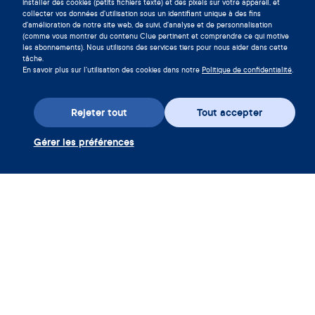
installer des cookies (petits fichiers texte) et des pixels sur votre appareil, et
collecter vos données d'utilisation sous un identifiant unique à des fins
d'amélioration de notre site web, de suivi, d'analyse et de personnalisation
(comme vous montrer du contenu Clue pertinent et comprendre ce qui motive
les abonnements). Nous utilisons des services tiers pour nous aider dans cette
tâche.
En savoir plus sur l'utilisation des cookies dans notre
Politique de confidentialité
.
Rejeter tout
Tout accepter
Gérer les préférences
Téléchargez l’appli
Utiliser coupon Clue Plus
Société
App
Encyclopédie
Informations