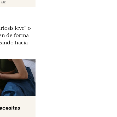
, MD
iosis leve" o
cen de forma
azando hacia
ecesitas
a