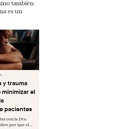
 sino también
ma es un
n
s y trauma
minimizar el
la
e pacientes
tas con la Dra.
bre por que el...