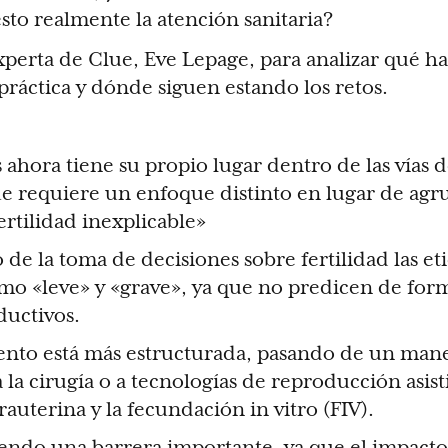
to realmente la atención sanitaria?
perta de Clue, Eve Lepage, para analizar qué h
 práctica y dónde siguen estando los retos.
ahora tiene su propio lugar dentro de las vías de
 requiere un enfoque distinto en lugar de agru
ertilidad inexplicable»
de la toma de decisiones sobre fertilidad las et
mo «leve» y «grave», ya que no predicen de form
ductivos.
iento está más estructurada, pasando de un man
a la cirugía o a tecnologías de reproducción asis
auterina y la fecundación in vitro (FIV).
siendo una barrera importante, ya que el impacto