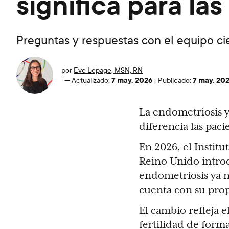
significa para l
Preguntas y respuestas con el equipo cie
por
Eve Lepage, MSN, RN
7 may. 2026
7 may. 20
—
Actualizado:
|
Publicado:
La endometriosis y
diferencia las paci
En 2026, el Institu
Reino Unido intro
endometriosis ya n
cuenta con su prop
El cambio refleja 
fertilidad de forma