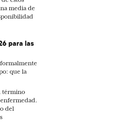
(una media de
isponibilidad
26 para las
e formalmente
po: que la
el término
la enfermedad.
o del
s