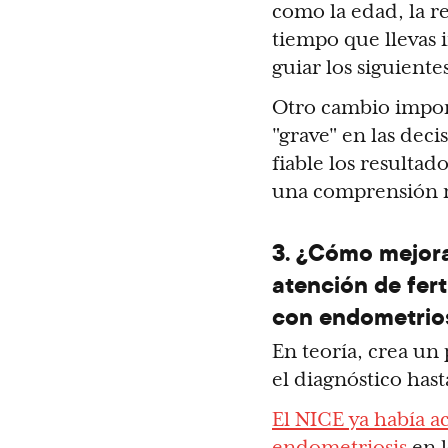
como la edad, la re
tiempo que llevas
guiar los siguiente
Otro cambio import
"grave" en las deci
fiable los resultad
una comprensión má
3. ¿Cómo mejora
atención de fert
con endometrio
En teoría, crea un
el diagnóstico hast
El NICE ya había ac
endometriosis
en l