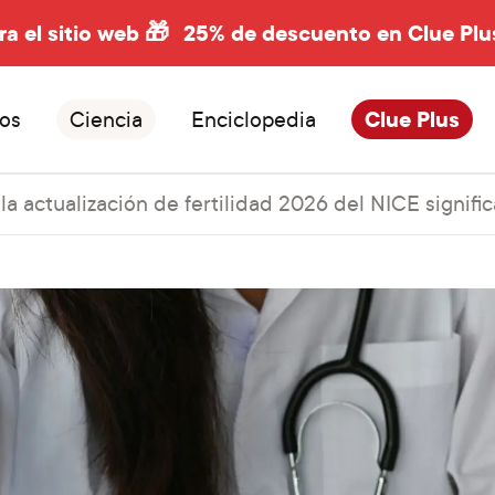
ra el sitio web 🎁
25% de descuento en Clue Plu
os
Ciencia
Enciclopedia
Clue Plus
la actualización de fertilidad 2026 del NICE signif