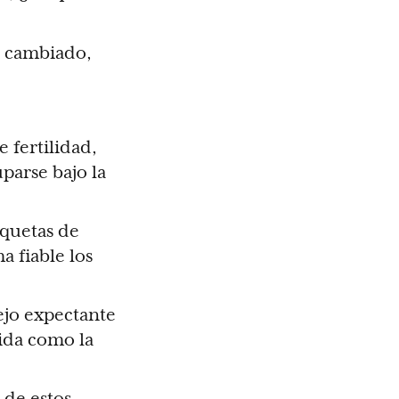
a cambiado,
 fertilidad,
parse bajo la
iquetas de
a fiable los
ejo expectante
tida como la
 de estos