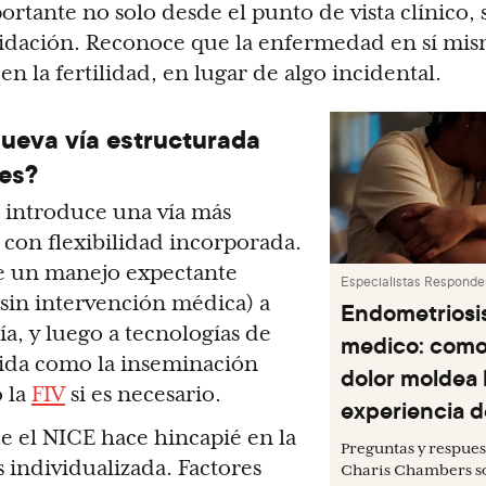
ortante no solo desde el punto de vista clínico,
lidación. Reconoce que la enfermedad en sí mis
 en la fertilidad, en lugar de algo incidental.
nueva vía estructurada
tes?
a introduce una vía más
 con flexibilidad incorporada.
de un manejo expectante
Especialistas Responde
 sin intervención médica) a
Endometriosi
ía, y luego a tecnologías de
medico: como 
tida como la inseminación
dolor moldea 
o la
FIV
si es necesario.
experiencia d
ue el NICE hace hincapié en la
Preguntas y respues
 individualizada. Factores
Charis Chambers so