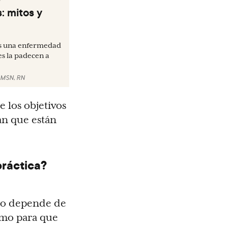
: mitos y
es una enfermedad
s la padecen a
 MSN, RN
 los objetivos
an que están
práctica?
ero depende de
omo para que