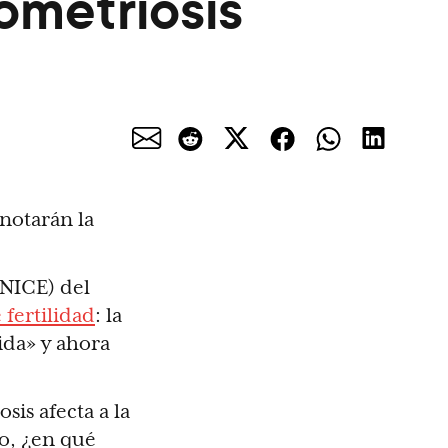
ometriosis
¿notarán la
(NICE) del
 fertilidad
: la
ida» y ahora
is afecta a la
ro, ¿en qué