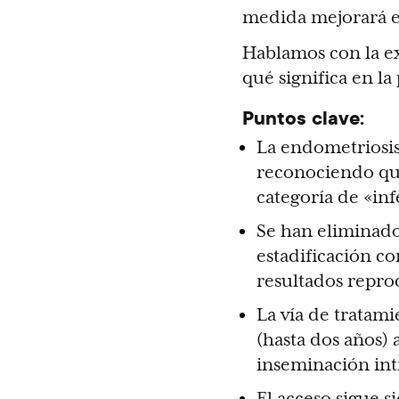
medida mejorará es
Hablamos con la ex
qué significa en la
Puntos clave:
La endometriosis 
reconociendo que
categoría de «inf
Se han eliminado 
estadificación co
resultados repro
La vía de tratam
(hasta dos años) 
inseminación intr
El acceso sigue 