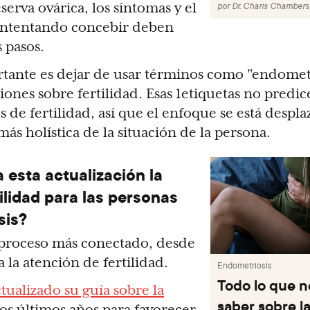
serva ovárica, los síntomas y el
por
Dr. Charis Chambers
 intentando concebir deben
s pasos.
ante es dejar de usar términos como "endometr
siones sobre fertilidad. Esas 1etiquetas no predi
os de fertilidad, así que el enfoque se está despl
s holística de la situación de la persona.
 esta actualización la
ilidad para las personas
sis?
 proceso más conectado, desde
a la atención de fertilidad.
Endometriosis
Todo lo que n
tualizado su guía sobre la
saber sobre l
os últimos años para favorecer