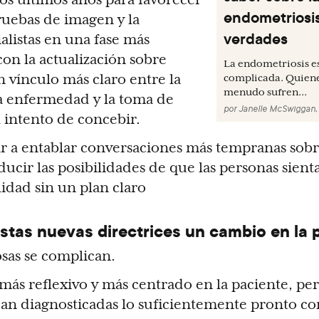
endometriosis
pruebas de imagen y la
verdades
alistas en una fase más
on la actualización sobre
La endometriosis 
un vínculo más claro entre la
complicada. Quiene
menudo sufren...
la enfermedad y la toma de
por
Janelle McSwiggan,
l intento de concebir.
r a entablar conversaciones más tempranas sobre
ducir las posibilidades de que las personas sient
lidad sin un plan claro
stas nuevas directrices un cambio en la 
osas se complican.
s más reflexivo y más centrado en la paciente, p
ean diagnosticadas lo suficientemente pronto c