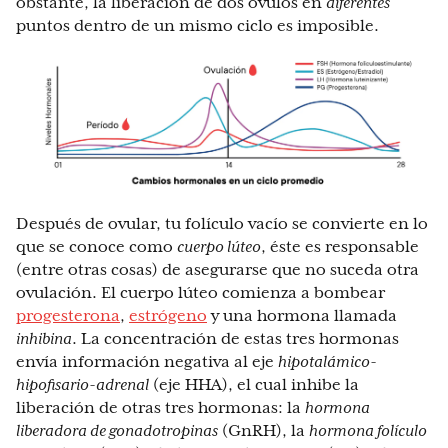
obstante, la liberación de dos óvulos en
diferentes
puntos dentro de un mismo ciclo es imposible.
Después de ovular, tu folículo vacío se convierte en lo
que se conoce como
cuerpo lúteo
, éste es responsable
(entre otras cosas) de asegurarse que no suceda otra
ovulación. El cuerpo lúteo comienza a bombear
progesterona
,
estrógeno
y una hormona llamada
inhibina
. La concentración de estas tres hormonas
envía información negativa al eje
hipotalámico-
hipofisario-adrenal
(eje HHA), el cual inhibe la
liberación de otras tres hormonas: la
hormona
liberadora de gonadotropinas
(GnRH), la
hormona folículo