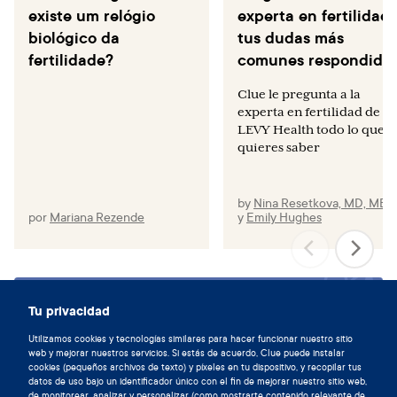
existe um relógio
experta en fertilidad:
10. Available from:
biológico da
tus dudas más
https://ovascience.com/files/COGI_2016_Poster_Nayot_D
fertilidade?
_et_al.pdf
comunes respondida
McLaughlin M, Kelsey TW, Wallace WH, Anderson RA,
Clue le pregunta a la
Telfer EE. Non-growing follicle density is increased
experta en fertilidad de
following adriamycin, bleomycin, vinblastine and
LEVY Health todo lo que
dacarbazine (ABVD) chemotherapy in the adult human
quieres saber
ovary. Hum Reprod. 2017 Jan;32(1):165–174.
by
Nina Resetkova, MD, MBA
por
Mariana Rezende
y
Emily Hughes
Sincronízate con tu ciclo y
Tu privacidad
descarga la aplicación de Clue hoy.
Utilizamos cookies y tecnologías similares para hacer funcionar nuestro sitio
web y mejorar nuestros servicios. Si estás de acuerdo, Clue puede instalar
Descargar Clue
cookies (pequeños archivos de texto) y píxeles en tu dispositivo, y recopilar tus
datos de uso bajo un identificador único con el fin de mejorar nuestro sitio web,
de monitorear, analizar y personalizar (como mostrarte contenido relevante de