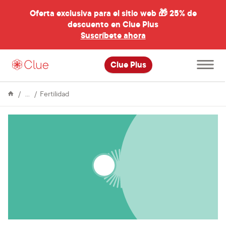
Oferta exclusiva para el sitio web 🎁
25% de
descuento en Clue Plus
al
Suscríbete ahora
Abre
Clue Plus
el
menú
principal
Enciclopedia
La
Fertilidad
ovulación:
preguntas
frecuentes
e
ideas
erróneas