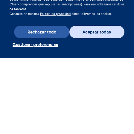
Clue y comprender qué impulsa las suscripciones). Para eso utilizamos servicios
de terceros.
Consulta en nuestra
Política de privacidad
cómo utilizamos las cookies.
Rechazar todo
Aceptar todas
Gestionar preferencias
Descarga la aplicación
Canjear cupón Clue Plus
Empresa
Aplicación
Enciclopedia
Información