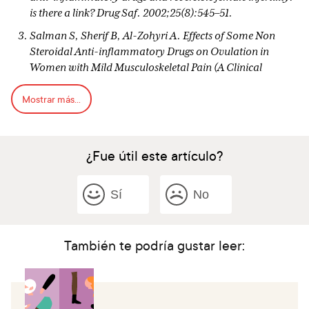
is there a link? Drug Saf. 2002;25(8):545–51.
Salman S, Sherif B, Al-Zohyri A. Effects of Some Non
Steroidal Anti-inflammatory Drugs on Ovulation in
Women with Mild Musculoskeletal Pain (A Clinical
Study). IOSR Journal of Pharmacy and Biological
Mostrar más...
Sciences. 2014 JUL-AUG;9(4): Ver. IV (Jul -Aug. 2014):43–
49.
NSAIDs Dramatically Reduce Ovulation With Consistent
¿Fue útil este artículo?
Use. [Internet]. Medscape.come: 2015 Jun 16. [cited 2017
Nov 29]. Available from:
https://www.medscape.com/viewarticle/846552
Sí
No
Diclofinac [Internet]. Drugs.com. Diclofinac: [revision
2017 Jul; cited 2017 Nov 29]. Available from:
https://www.drugs.com/pro/diclofenac.html
También te podría gustar leer:
Naprosyn [Internet]. Drugs.com. Nalpraxone: [revision
2017 Aug; cited 2017 Nov 29]. Available from:
https://www.drugs.com/pro/naprosyn.html