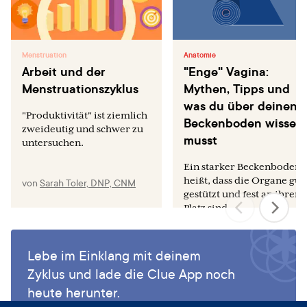
Menstruation
Anatomie
Arbeit und der
"Enge" Vagina:
Menstruationszyklus
Mythen, Tipps und
was du über deinen
"Produktivität" ist ziemlich
Beckenboden wissen
zweideutig und schwer zu
musst
untersuchen.
Ein starker Beckenboden
heißt, dass die Organe gut
von
Sarah Toler, DNP, CNM
gestützt und fest an ihrem
Platz sind.
von
Anna Druet, BA
Lebe im Einklang mit deinem
Zyklus und lade die Clue App noch
heute herunter.