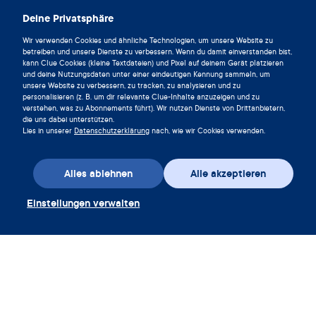
Clue herunterladen
Deine Privatsphäre
Wir verwenden Cookies und ähnliche Technologien, um unsere Website zu
betreiben und unsere Dienste zu verbessern. Wenn du damit einverstanden bist,
kann Clue Cookies (kleine Textdateien) und Pixel auf deinem Gerät platzieren
und deine Nutzungsdaten unter einer eindeutigen Kennung sammeln, um
unsere Website zu verbessern, zu tracken, zu analysieren und zu
personalisieren (z. B. um dir relevante Clue-Inhalte anzuzeigen und zu
verstehen, was zu Abonnements führt). Wir nutzen Dienste von Drittanbietern,
die uns dabei unterstützen.
Lies in unserer
Datenschutzerklärung
nach, wie wir Cookies verwenden.
Alles ablehnen
Alle akzeptieren
App herunterladen
Einstellungen verwalten
Gutschein einlösen
Unternehmen
App