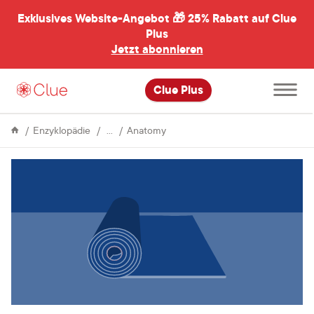
Exklusives Website-Angebot 🎁
25% Rabatt auf Clue
menü
ßen
Plus
Jetzt abonnieren
Hauptme
Clue Plus
öffnen
Menstrual
Por
Enzyklopädie
Anatomy
Cycle
que
devemos
cuidar
do
assoalho
pélvico?