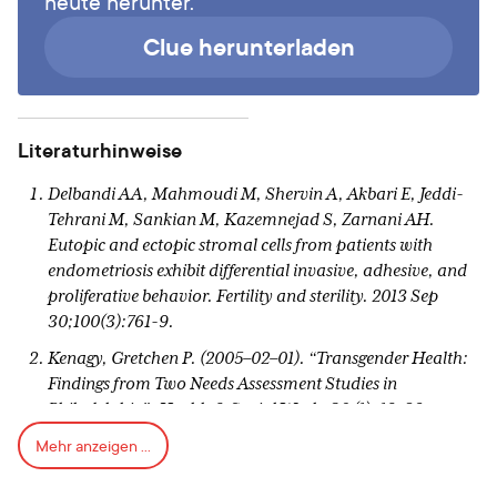
heute herunter.
Clue herunterladen
Literaturhinweise
Delbandi AA, Mahmoudi M, Shervin A, Akbari E, Jeddi-
Tehrani M, Sankian M, Kazemnejad S, Zarnani AH.
Eutopic and ectopic stromal cells from patients with
endometriosis exhibit differential invasive, adhesive, and
proliferative behavior. Fertility and sterility. 2013 Sep
30;100(3):761-9.
Kenagy, Gretchen P. (2005–02–01). “Transgender Health:
Findings from Two Needs Assessment Studies in
Philadelphia”. Health & Social Work. 30 (1): 19–26.
Mehr anzeigen ...