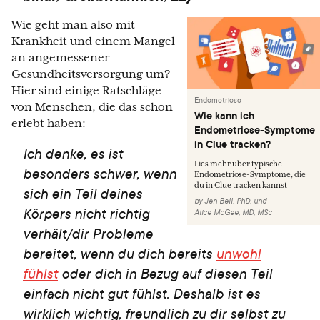
Wie geht man also mit
Krankheit und einem Mangel
an angemessener
Gesundheitsversorgung um?
Hier sind einige Ratschläge
Endometriose
von Menschen, die das schon
Wie kann ich
erlebt haben:
Endometriose-Symptome
in Clue tracken?
Ich denke, es ist
Lies mehr über typische
besonders schwer, wenn
Endometriose-Symptome, die
du in Clue tracken kannst
sich ein Teil deines
by
Jen Bell, PhD
,
und
Körpers nicht richtig
Alice McGee, MD, MSc
verhält/dir Probleme
bereitet, wenn du dich bereits
unwohl
fühlst
oder dich in Bezug auf diesen Teil
einfach nicht gut fühlst. Deshalb ist es
wirklich wichtig, freundlich zu dir selbst zu