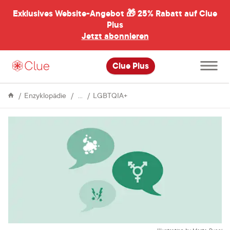
Exklusives Website-Angebot 🎁
25% Rabatt auf Clue
menü
ßen
Plus
Jetzt abonnieren
Hauptme
Clue Plus
öffnen
Leben
Wie
Enzyklopädie
LGBTQIA+
&
man
Kultur
als
trans
Person
mit
Endometriose
umgeht