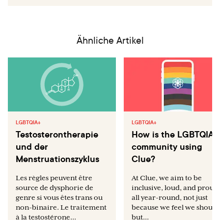
Ähnliche Artikel
LGBTQIA+
LGBTQIA+
Testosterontherapie
How is the LGBTQIA+
und der
community using
Menstruationszyklus
Clue?
Les règles peuvent être
At Clue, we aim to be
source de dysphorie de
inclusive, loud, and proud
genre si vous êtes trans ou
all year-round, not just
non-binaire. Le traitement
because we feel we should
à la testostérone...
but...