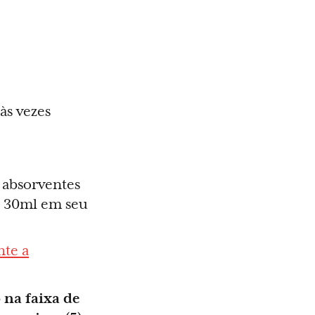
às vezes
 absorventes
 a 30ml em seu
nte a
 na faixa de