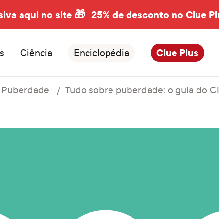
siva aqui no site 🎁
25% de desconto no Clue Pl
s
Ciência
Enciclopédia
Clue Plus
Puberdade
Tudo sobre puberdade: o guia do Clu