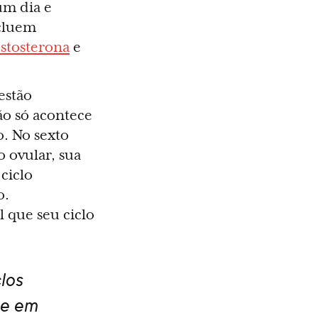
um dia e
ncluem
estosterona
e
estão
ção só acontece
. No sexto
o ovular, sua
ciclo
o.
 que seu ciclo
los
ce em