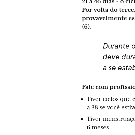
21 a 45 dias - o c
Por volta do terc
provavelmente est
(6).
Durante o
deve dura
a se esta
Fale com profissio
Tiver ciclos que 
a 38 se você est
Tiver menstruaçõ
6 meses