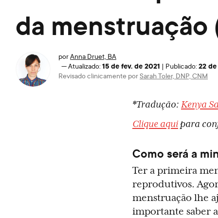
da menstruação (
por
Anna Druet, BA
15 de fev. de 2021
22 de
—
Atualizado:
|
Publicado:
Revisado clinicamente por
Sarah Toler, DNP, CNM
*Tradução:
Kenya S
Clique aqui
para conf
Como será a min
Ter a primeira men
reprodutivos. Agora
menstruação lhe a
importante saber a