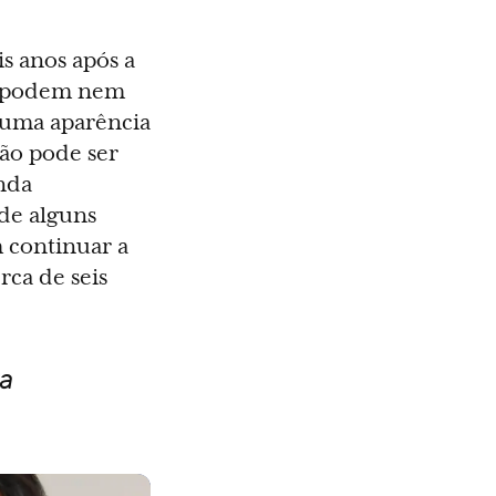
s anos após a
es podem nem
 uma aparência
ção pode ser
nda
de alguns
m continuar a
rca de seis
a