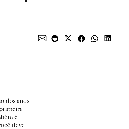
io dos anos
 primeira
ambém é
você deve