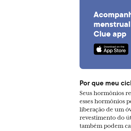
Acompanhe
menstrual
Clue app
Por que meu cic
Seus hormônios rep
esses hormônios p
liberação de um óv
revestimento do út
também podem caus