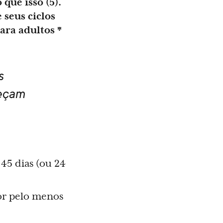
 que isso (5).
 seus ciclos
ara adultos *
s
meçam
 45 dias (ou 24
por pelo menos