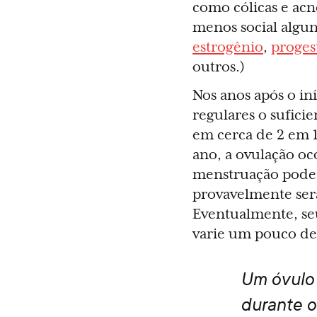
como cólicas e acn
menos social algu
estrogênio
,
proges
outros.)
Nos anos após o in
regulares o suficie
em cerca de 2 em 1
ano, a ovulação oco
menstruação pode 
provavelmente serã
Eventualmente, seu
varie um pouco de
Um óvulo 
durante o