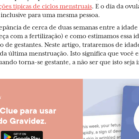
ões típicas de ciclos menstruais
. E o dia da ovu
s, inclusive para uma mesma pessoa.
repância de cerca de duas semanas entre a idade
a com a fertilização) e como estimamos essa id
 de gestantes. Neste artigo, trataremos de idad
a última menstruação. Isto significa que você e
ando torna-se gestante, a não ser que isto seja 
 Clue para usar
o Gravidez.