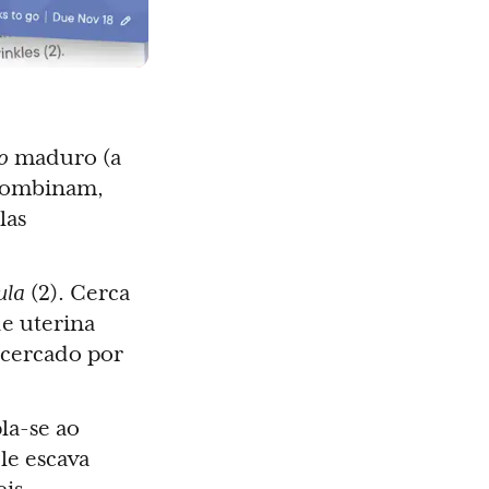
o
maduro (a
 combinam,
las
ula
(2). Cerca
de uterina
 cercado por
pla-se ao
le escava