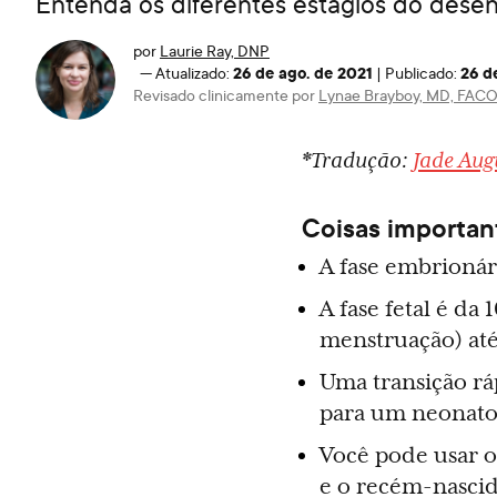
Entenda os diferentes estágios do dese
por
Laurie Ray, DNP
26 de ago. de 2021
26 d
—
Atualizado:
|
Publicado:
Revisado clinicamente por
Lynae Brayboy, MD, FAC
*Tradução:
Jade Aug
Coisas important
A fase embrionár
A fase fetal é d
menstruação) até
Uma transição rá
para um neonat
Você pode usar o
e o recém-nasci