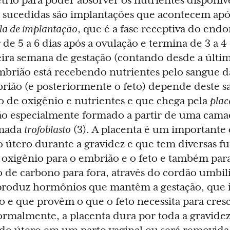
rio para poder absorver os nutrientes disponív
 sucedidas são implantações que acontecem apó
la de implantação
, que é a fase receptiva do endo
de 5 a 6 dias após a ovulação e termina de 3 a 4
ceira semana de gestação (contando desde a últi
mbrião está recebendo nutrientes pelo sangue d
brião (e posteriormente o feto) depende deste 
o de oxigênio e nutrientes e que chega pela
plac
ão especialmente formado a partir de uma cama
amada
trofoblasto
(3). A placenta é um importante
 útero durante a gravidez e que tem diversas f
e oxigênio para o embrião e o feto e também par
o de carbono para fora, através do cordão umbilic
produz hormônios que mantêm a gestação, que 
e que provêm o que o feto necessita para cresc
ormalmente, a placenta dura por toda a gravidez