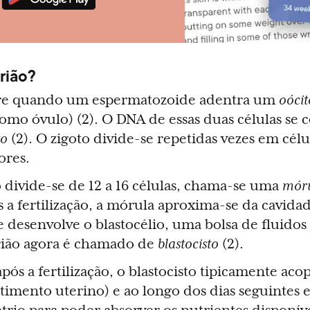
rião?
orre quando um espermatozoide adentra um
oócit
omo óvulo) (2). O DNA de essas duas células se
to
(2). O zigoto divide-se repetidas vezes em célu
ores.
divide-se de 12 a 16 células, chama-se uma
mór
s a fertilização, a mórula aproxima-se da cavida
e desenvolve o blastocélio, uma bolsa de fluidos
brião agora é chamado de
blastocisto
(2).
após a fertilização, o blastocisto tipicamente aco
timento uterino) e ao longo dos dias seguintes e