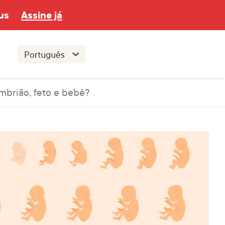
us
Assine já
mbrião, feto e bebê?