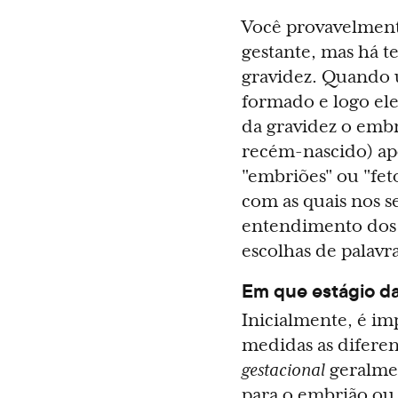
Você provavelmente
gestante, mas há t
gravidez. Quando 
formado e logo ele
da gravidez o embr
recém-nascido) apó
"embriões" ou "fet
com as quais nos s
entendimento dos 
escolhas de palavr
Em que estágio da
Inicialmente, é i
medidas as diferen
gestacional
geralme
para o embrião ou