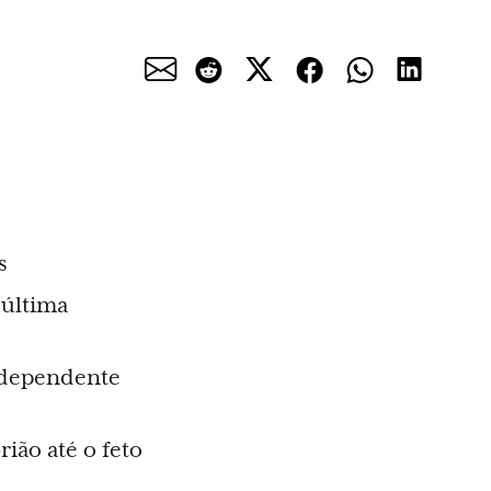
s
 última
o dependente
ião até o feto