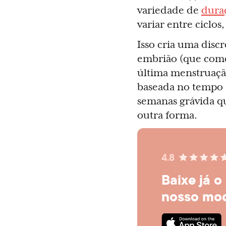
variedade de
duraç
variar entre ciclo
Isso cria uma disc
embrião (que começ
última menstruação
baseada no tempo d
semanas grávida qu
outra forma.
4.8
Baixe já o
nosso mod