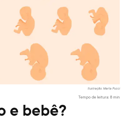
Ilustração: Marta Pucci
Tempo de leitura:
8
min
to e bebê?