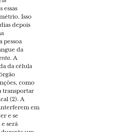
eis
s essas
métrio. Isso
 dias depois
ma
a pessoa
sangue da
enta
. A
da da célula
 órgão
unções, como
a transportar
al (2). A
interferem em
er e se
 e será