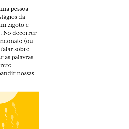
 uma pessoa
stágios da
m zigoto é
o. No decorrer
 neonato (ou
falar sobre
r as palavras
rreto
andir nossas