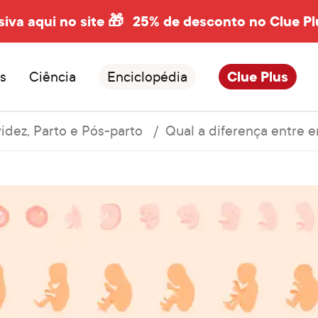
siva aqui no site 🎁
25% de desconto no Clue Pl
s
Ciência
Enciclopédia
Clue Plus
idez, Parto e Pós-parto
Qual a diferença entre e