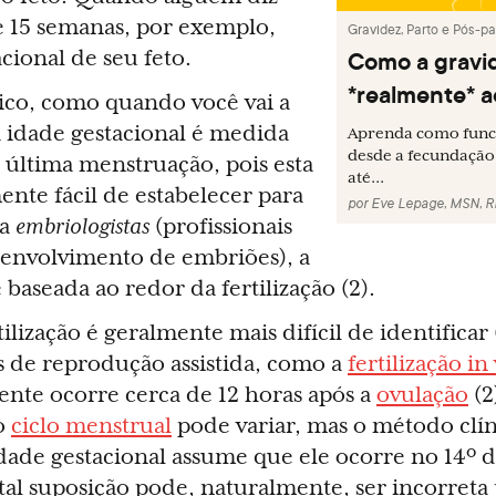
e 15 semanas, por exemplo,
Gravidez, Parto e Pós-pa
Como a gravi
acional de seu feto.
*realmente* 
ico, como quando você vai a
 idade gestacional é medida
Aprenda como func
desde a fecundação
 última menstruação, pois esta
até...
ente fácil de estabelecer para
por
Eve Lepage, MSN, 
ra
embriologistas
(profissionais
envolvimento de embriões), a
 baseada ao redor da fertilização (2).
tilização é geralmente mais difícil de identifica
s de reprodução assistida, como a
fertilização in
mente ocorre cerca de 12 horas após a
ovulação
(2
o
ciclo menstrual
pode variar, mas o método clí
ade gestacional assume que ele ocorre no 14º d
s tal suposição pode, naturalmente, ser incorreta