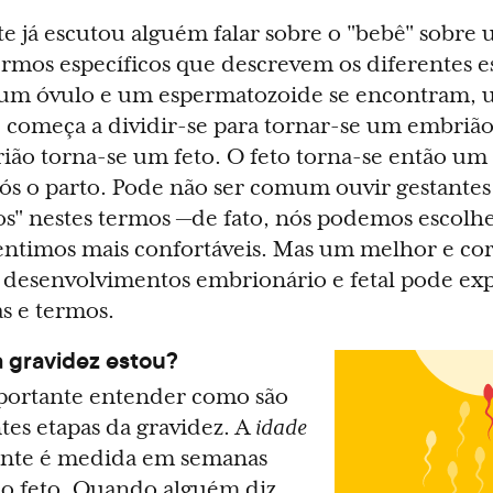
 já escutou alguém falar sobre o "bebê" sobre
ermos específicos que descrevem os diferentes e
um óvulo e um espermatozoide se encontram, u
 começa a dividir-se para tornar-se um embriã
ião torna-se um feto. O feto torna-se então um
s o parto. Pode não ser comum ouvir gestantes 
os" nestes termos —de fato, nós podemos escolhe
entimos mais confortáveis. Mas um melhor e co
desenvolvimentos embrionário e fetal pode exp
as e termos.
 gravidez estou?
mportante entender como são
tes etapas da gravidez. A
idade
nte é medida em semanas
 o feto. Quando alguém diz