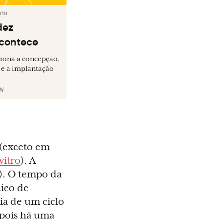
rto
dez
acontece
iona a concepção,
 e a implantação
RN
r (exceto em
 vitro
). A
). O tempo da
nico de
ia de um ciclo
 pois há uma