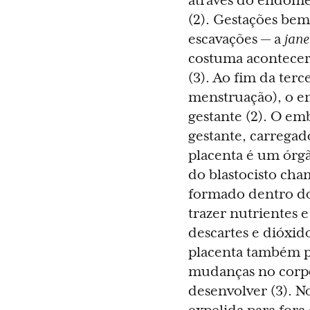
através do endomét
(2). Gestações bem
escavações — a
jane
costuma acontecer 
(3). Ao fim da ter
menstruação), o e
gestante (2). O em
gestante, carregad
placenta é um órg
do blastocisto ch
formado dentro do
trazer nutrientes 
descartes e dióxid
placenta também 
mudanças no corpo 
desenvolver (3). N