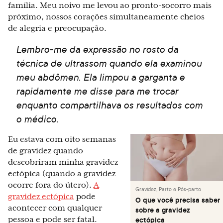
família. Meu noivo me levou ao pronto-socorro mais
próximo, nossos corações simultaneamente cheios
de alegria e preocupação.
Lembro-me da expressão no rosto da
técnica de ultrassom quando ela examinou
meu abdômen. Ela limpou a garganta e
rapidamente me disse para me trocar
enquanto compartilhava os resultados com
o médico.
Eu estava com oito semanas
de gravidez quando
descobriram minha gravidez
ectópica (quando a gravidez
ocorre fora do útero).
A
Gravidez, Parto e Pós-parto
gravidez ectópica
pode
O que você precisa saber
acontecer com qualquer
sobre a gravidez
pessoa e pode ser fatal.
ectópica