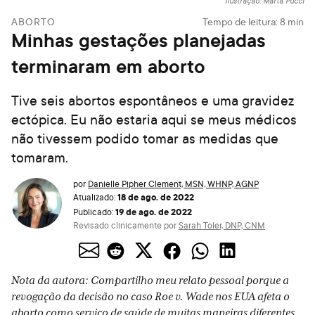
Ilustração: Marta Pucci
ABORTO
Tempo de leitura:
8
min
Minhas gestações planejadas
terminaram em aborto
Tive seis abortos espontâneos e uma gravidez
ectópica. Eu não estaria aqui se meus médicos
não tivessem podido tomar as medidas que
tomaram.
por
Danielle Pipher Clement, MSN, WHNP, AGNP
18 de ago. de 2022
Atualizado:
19 de ago. de 2022
Publicado:
Revisado clinicamente por
Sarah Toler, DNP, CNM
Nota da autora: Compartilho meu relato pessoal porque a
revogação da decisão no caso Roe v. Wade nos EUA afeta o
aborto como serviço de saúde de muitas maneiras diferentes,