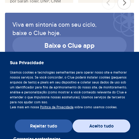
por
Sarah Toler, DNP, CNM
Viva em sintonia com seu ciclo,
baixe o Clue hoje.
Baixe o Clue app
Sua Privacidade
Usamos cookies e tecnologias semelhantes para operar nosso site e melhorar
nossos serviços. Se você concordar, o Clue poderá instalar cookies (pequenos
arquivos de texto) e pixels em seu dispositivo e coletar seus dados de uso sob
um identificador para fins de aprimoramento do nosso site, de monitoramento,
análise e personalização (como mostrar a você conteúdo relevante do Clue e
entender o que impulsiona nossas assinaturas). Usamos serviços de terceiros
para nos ajudar com isso.
Leia mais em nossa
Política de Privacidade
sobre como usamos cookies.
Rejeitar tudo
Aceito tudo
Baixe o app