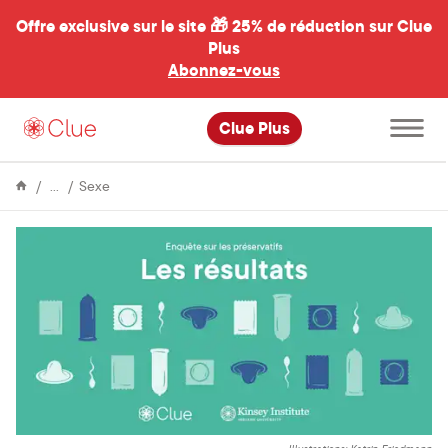
Offre exclusive sur le site 🎁
25% de réduction sur Clue
Plus
Abonnez-vous
al
Ouvrir
Clue Plus
le
menu
principal
Encyclopédie
L'utilisation
Sexe
des
préservatifs
vue
par
les
femmes