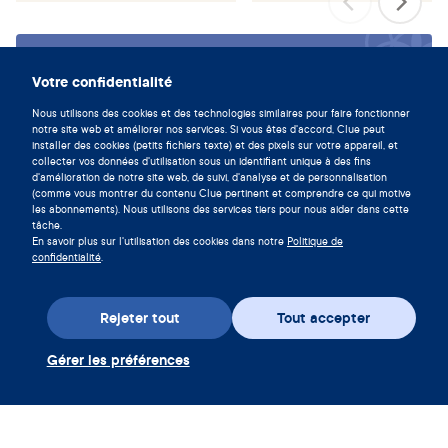
Vivez en symbiose avec votre
Votre confidentialité
cycle en téléchargeant l'app Clue
Nous utilisons des cookies et des technologies similaires pour faire fonctionner
maintenant.
notre site web et améliorer nos services. Si vous êtes d'accord, Clue peut
installer des cookies (petits fichiers texte) et des pixels sur votre appareil, et
Télécharger Clue
collecter vos données d'utilisation sous un identifiant unique à des fins
d'amélioration de notre site web, de suivi, d'analyse et de personnalisation
(comme vous montrer du contenu Clue pertinent et comprendre ce qui motive
les abonnements). Nous utilisons des services tiers pour nous aider dans cette
tâche.
En savoir plus sur l'utilisation des cookies dans notre
Politique de
confidentialité
.
Rejeter tout
Tout accepter
Gérer les préférences
Téléchargez l’appli