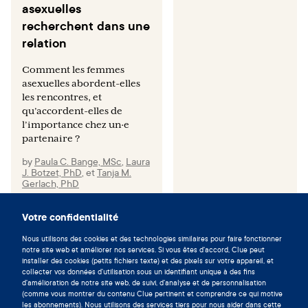
asexuelles
recherchent dans une
relation
Comment les femmes
asexuelles abordent-elles
les rencontres, et
qu’accordent-elles de
l’importance chez un·e
partenaire ?
by
Paula C. Bange, MSc
,
Laura
J. Botzet, PhD
,
et
Tanja M.
Gerlach, PhD
Votre confidentialité
Nous utilisons des cookies et des technologies similaires pour faire fonctionner
notre site web et améliorer nos services. Si vous êtes d'accord, Clue peut
Vivez en symbiose avec votre
installer des cookies (petits fichiers texte) et des pixels sur votre appareil, et
cycle en téléchargeant l'app Clue
collecter vos données d'utilisation sous un identifiant unique à des fins
d'amélioration de notre site web, de suivi, d'analyse et de personnalisation
maintenant.
(comme vous montrer du contenu Clue pertinent et comprendre ce qui motive
les abonnements). Nous utilisons des services tiers pour nous aider dans cette