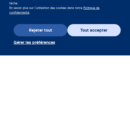
tâche.
Télécharger Clue
En savoir plus sur l'utilisation des cookies dans notre
Politique de
confidentialité
.
Rejeter tout
Tout accepter
Gérer les préférences
Téléchargez l’appli
Utiliser coupon Clue Plus
Société
App