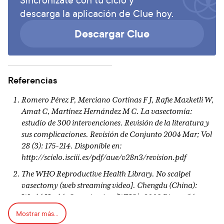
descarga la aplicación de Clue hoy.
Descargar Clue
Referencias
Romero Pérez P, Merciano Cortinas F J, Rafie Mazketli W,
Amat C, Martínez Hernández M C. La vasectomía:
estudio de 300 intervenciones. Revisión de la literatura y
sus complicaciones. Revisión de Conjunto 2004 Mar; Vol
28 (3): 175-214. Disponible en:
http://scielo.isciii.es/pdf/aue/v28n3/revision.pdf
The WHO Reproductive Health Library. No scalpel
vasectomy (web streaming video]. Chengdu (China):
World Health Organization (WHO); 2008 Disponible en:
https://extranet.who.int/rhl/es/resources/videos/vasecto
Mostrar más...
m%C3%ADa-sin-bistur%C3%AD-903-2008