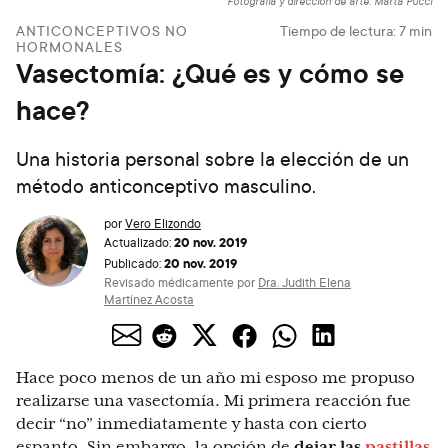
Fotografía y dirección de arte: Marta Pucci
ANTICONCEPTIVOS NO
Tiempo de lectura:
7
min
HORMONALES
Vasectomía: ¿Qué es y cómo se
hace?
Una historia personal sobre la elección de un
método anticonceptivo masculino.
por
Vero Elizondo
20 nov. 2019
Actualizado:
20 nov. 2019
Publicado:
Revisado médicamente por
Dra. Judith Elena
Martínez Acosta
Hace poco menos de un año mi esposo me propuso
realizarse una vasectomía. Mi primera reacción fue
decir “no” inmediatamente y hasta con cierto
espanto. Sin embargo, la opción de
dejar las
pastillas