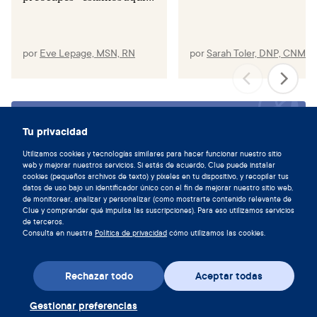
script=sci_arttext&pid=S1405-94362013000200004
Connell RW. Masculinidades. México: Universidad
Nacional Autónoma de México, Programa Universitario
por
Eve Lepage, MSN, RN
por
Sarah Toler, DNP, CNM
de Estudios de Género; 2003. Disponible en:
https://www.scribd.com/doc/130847211/Connell-R-W-
Masculinidades
Sincronízate con tu ciclo y
Tu privacidad
descarga la aplicación de Clue hoy.
Utilizamos cookies y tecnologías similares para hacer funcionar nuestro sitio
web y mejorar nuestros servicios. Si estás de acuerdo, Clue puede instalar
Descargar Clue
cookies (pequeños archivos de texto) y píxeles en tu dispositivo, y recopilar tus
datos de uso bajo un identificador único con el fin de mejorar nuestro sitio web,
de monitorear, analizar y personalizar (como mostrarte contenido relevante de
Clue y comprender qué impulsa las suscripciones). Para eso utilizamos servicios
de terceros.
Consulta en nuestra
Política de privacidad
cómo utilizamos las cookies.
Rechazar todo
Aceptar todas
Gestionar preferencias