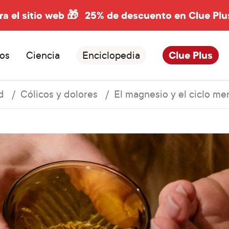
ra el sitio web 🎁
25% de descuento en Clue Plu
os
Ciencia
Enciclopedia
Clue Plus
d
Cólicos y dolores
El magnesio y el ciclo me