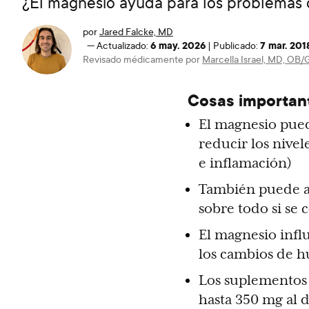
¿El magnesio ayuda para los problemas 
por
Jared Falcke, MD
6 may. 2026
7 mar. 201
—
Actualizado:
|
Publicado:
Revisado médicamente por
Marcella Israel, MD, OB
Cosas important
El magnesio puede
reducir los nivel
e inflamación)
También puede ay
sobre todo si se
El magnesio influ
los cambios de h
Los suplementos 
hasta 350 mg al d