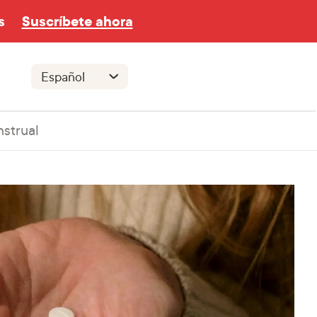
s
Suscríbete ahora
nstrual