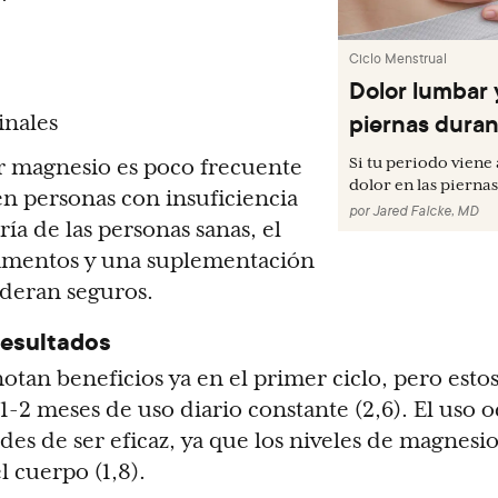
Ciclo Menstrual
Dolor lumbar 
piernas duran
inales
Si tu periodo vien
r magnesio es poco frecuente
dolor en las piernas 
en personas con insuficiencia
por
Jared Falcke, MD
ría de las personas sanas, el
limentos y una suplementación
deran seguros.
resultados
otan beneficios ya en el primer ciclo, pero estos
1-2 meses de uso diario constante (2,6). El uso o
es de ser eficaz, ya que los niveles de magnesi
 cuerpo (1,8).