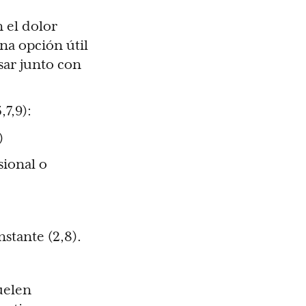
n el dolor
na opción útil
sar junto con
,7,9):
)
sional o
nstante (2,8).
suelen