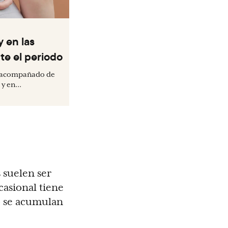
y en las
te el periodo
e acompañado de
y en...
 suelen ser
casional tiene
o se acumulan