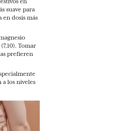
estivos en
ás suave para
a en dosis más
e magnesio
 (7,10). Tomar
as prefieren
especialmente
a los niveles