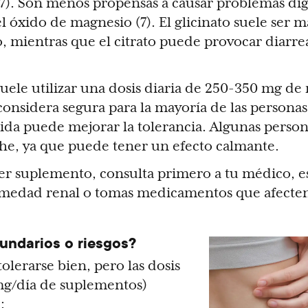
7). Son menos propensas a causar problemas dig
 óxido de magnesio (7). El glicinato suele ser m
vo, mientras que el citrato puede provocar diarre
 suele utilizar una dosis diaria de 250-350 mg d
considera segura para la mayoría de las personas
da puede mejorar la tolerancia. Algunas person
he, ya que puede tener un efecto calmante.
r suplemento, consulta primero a tu médico, 
rmedad renal o tomas medicamentos que afecten 
undarios o riesgos?
olerarse bien, pero las dosis
mg/día de suplementos)
: