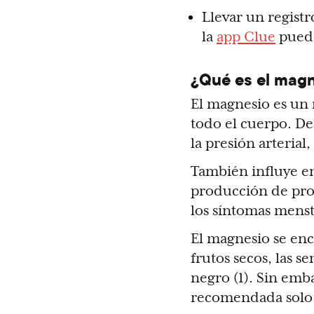
Llevar un regist
la
app Clue
puede
¿Qué es el mag
El magnesio es un 
todo el cuerpo. De
la presión arteria
También influye en 
producción de pros
los síntomas menst
El magnesio se enc
frutos secos, las se
negro (1). Sin emb
recomendada solo c