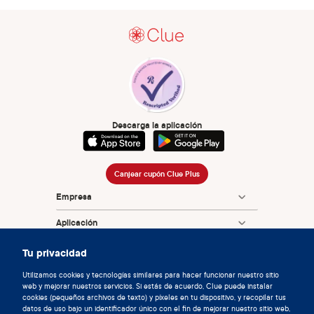
Descarga la aplicación
Canjear cupón Clue Plus
Empresa
Aplicación
Enciclopedia
Tu privacidad
Información
Utilizamos cookies y tecnologías similares para hacer funcionar nuestro sitio
web y mejorar nuestros servicios. Si estás de acuerdo, Clue puede instalar
cookies (pequeños archivos de texto) y píxeles en tu dispositivo, y recopilar tus
Partnerships
datos de uso bajo un identificador único con el fin de mejorar nuestro sitio web,