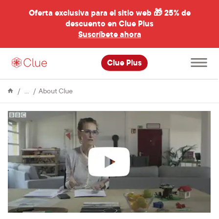
Oferta exclusiva para el sitio web 🎁
25% de
descuento en Clue Plus
al
Suscríbete ahora
Abre
Clue Plus
el
menú
principal
Enciclopedia
Clue
About Clue
on
BBC
World
News