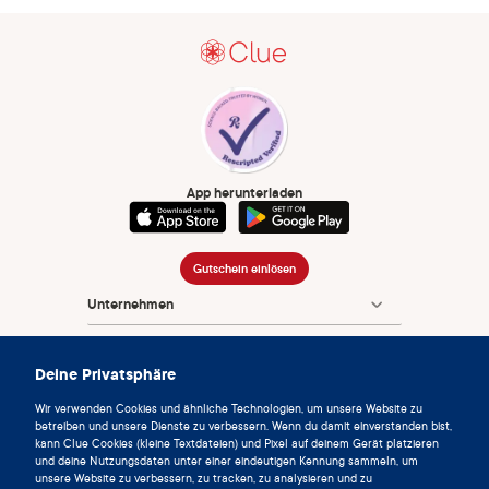
App herunterladen
Gutschein einlösen
Unternehmen
App
Deine Privatsphäre
Enzyklopädie
Wir verwenden Cookies und ähnliche Technologien, um unsere Website zu
Info
betreiben und unsere Dienste zu verbessern. Wenn du damit einverstanden bist,
kann Clue Cookies (kleine Textdateien) und Pixel auf deinem Gerät platzieren
und deine Nutzungsdaten unter einer eindeutigen Kennung sammeln, um
Partnerships
unsere Website zu verbessern, zu tracken, zu analysieren und zu