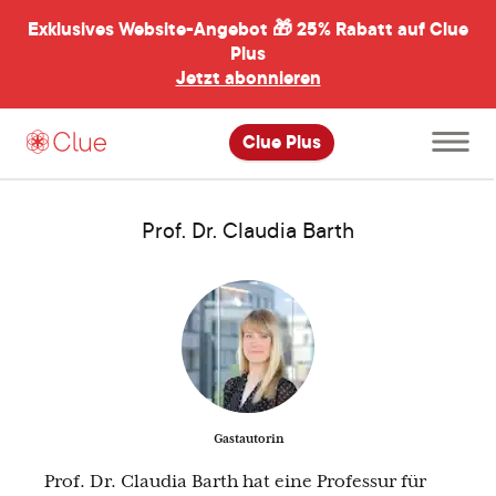
Exklusives Website-Angebot 🎁
25% Rabatt auf Clue
menü
ßen
Plus
Jetzt abonnieren
Hauptme
Clue Plus
öffnen
Prof. Dr. Claudia Barth
Gastautorin
Prof. Dr. Claudia Barth hat eine Professur für