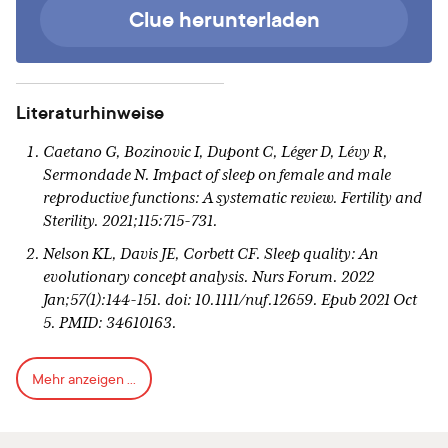
Clue herunterladen
Literaturhinweise
Caetano G, Bozinovic I, Dupont C, Léger D, Lévy R,
Sermondade N. Impact of sleep on female and male
reproductive functions: A systematic review. Fertility and
Sterility. 2021;115:715-731.
Nelson KL, Davis JE, Corbett CF. Sleep quality: An
evolutionary concept analysis. Nurs Forum. 2022
Jan;57(1):144-151. doi: 10.1111/nuf.12659. Epub 2021 Oct
5. PMID: 34610163.
Lateef OM, Akintubosun MO. Sleep and reproductive
Mehr anzeigen ...
health. Journal of Circadian Rhythms 2020;18.
Kravitz HM, Janssen I, Santoro N, Bromberger JT,
Schocken M, Everson-Rose SA, Karavolos K, Powell LH.