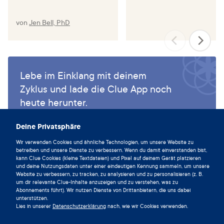
Okun ML, Kline CE, Roberts JM, Wettlaufer B, Glover K,
Hall M. Prevalence of sleep deficiency in early gestation
von
Jen Bell, PhD
and its associations with stress and depressive symptoms.
J Womens Health (Larchmt) 2013;22:1028–37.
Sedov ID, Anderson NJ, Dhillon AK, Tomfohr‐Madsen
LM. Insomnia symptoms during pregnancy: A meta‐
Lebe im Einklang mit deinem
analysis. Journal of Sleep Research. 2020 Nov 2;30(1).
Zyklus und lade die Clue App noch
heute herunter.
Wang R, Xu M, Yang W, Xie G, Yang L, Shang L, Zhang B,
Guo L, Yue J, Zeng L, Chung MC. Maternal sleep during
Clue herunterladen
pregnancy and adverse pregnancy outcomes: A
Deine Privatsphäre
systematic review and meta-analysis. Journal of Diabetes
Wir verwenden Cookies und ähnliche Technologien, um unsere Website zu
Investigation. 2022;13:1262-1276.
betreiben und unsere Dienste zu verbessern. Wenn du damit einverstanden bist,
kann Clue Cookies (kleine Textdateien) und Pixel auf deinem Gerät platzieren
Li R, Zhang J, Zhou R, Liu J, Dai Z, Liu D, et al. Sleep
und deine Nutzungsdaten unter einer eindeutigen Kennung sammeln, um unsere
disturbances during pregnancy are associated with
Website zu verbessern, zu tracken, zu analysieren und zu personalisieren (z. B.
um dir relevante Clue-Inhalte anzuzeigen und zu verstehen, was zu
cesarean delivery and preterm birth. The Journal of
Abonnements führt). Wir nutzen Dienste von Drittanbietern, die uns dabei
Maternal-Fetal & Neonatal Medicine. 2016 May
unterstützen.
Lies in unserer
Datenschutzerklärung
nach, wie wir Cookies verwenden.
16;30(6):733–8.