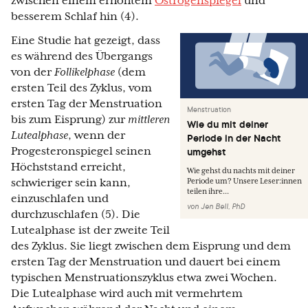
zwischen einem erhöhtem
Östrogenspiegel
und
besserem Schlaf hin (4).
Eine Studie hat gezeigt, dass
es während des Übergangs
von der
Follikelphase
(dem
ersten Teil des Zyklus, vom
ersten Tag der Menstruation
Menstruation
bis zum Eisprung) zur
mittleren
Wie du mit deiner
Lutealphase
, wenn der
Periode in der Nacht
Progesteronspiegel seinen
umgehst
Höchststand erreicht,
Wie gehst du nachts mit deiner
schwieriger sein kann,
Periode um? Unsere Leser:innen
teilen ihre...
einzuschlafen und
von
Jen Bell, PhD
durchzuschlafen (5). Die
Lutealphase ist der zweite Teil
des Zyklus. Sie liegt zwischen dem Eisprung und dem
ersten Tag der Menstruation und dauert bei einem
typischen Menstruationszyklus etwa zwei Wochen.
Die Lutealphase wird auch mit vermehrtem