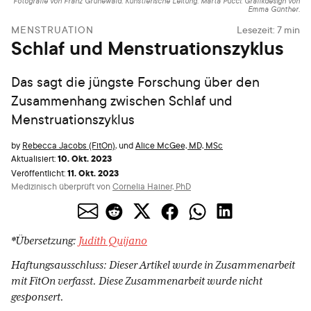
Fotografie von Franz Grünewald. Künstlerische Leitung: Marta Pucci. Grafikdesign von
Emma Günther.
MENSTRUATION
Lesezeit:
7
min
Schlaf und Menstruationszyklus
Das sagt die jüngste Forschung über den
Zusammenhang zwischen Schlaf und
Menstruationszyklus
by
Rebecca Jacobs (FitOn)
,
und
Alice McGee, MD, MSc
10. Okt. 2023
Aktualisiert:
11. Okt. 2023
Veröffentlicht:
Medizinisch überprüft von
Cornelia Hainer, PhD
*Übersetzung:
Judith Quijano
Haftungsausschluss: Dieser Artikel wurde in Zusammenarbeit
mit FitOn verfasst. Diese Zusammenarbeit wurde nicht
gesponsert.