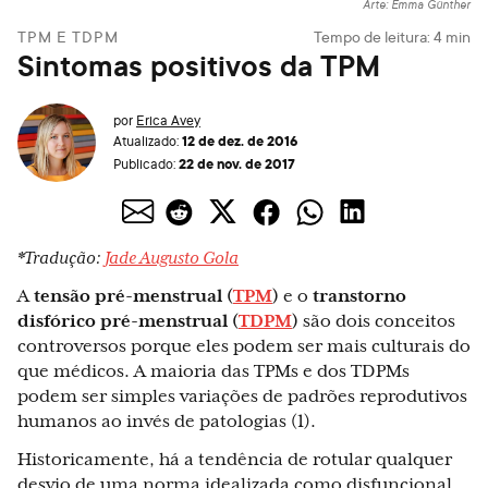
Arte: Emma Günther
TPM E TDPM
Tempo de leitura:
4
min
Sintomas positivos da TPM
por
Erica Avey
12 de dez. de 2016
Atualizado:
22 de nov. de 2017
Publicado:
*Tradução:
Jade Augusto Gola
A
tensão pré-menstrual (
TPM
)
e o
transtorno
disfórico pré-menstrual (
TDPM
)
são dois conceitos
controversos porque eles podem ser mais culturais do
que médicos. A maioria das TPMs e dos TDPMs
podem ser simples variações de padrões reprodutivos
humanos ao invés de patologias (1).
Historicamente, há a tendência de rotular qualquer
desvio de uma norma idealizada como disfuncional,