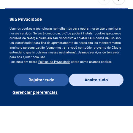
Viva em sintonia com seu ciclo,
Sua Privacidade
baixe o Clue hoje.
Usamos cookies e tecnologias semelhantes para operar nosso site e melhorar
nossos serviços. Se você concordar, o Clue poderá instalar cookies (pequenos
Baixe o Clue app
arquivos de texto) e pixels em seu dispositivo e coletar seus dados de uso sob
um identificador para fins de aprimoramento do nosso site, de monitoramento,
análise e personalização (como mostrar a você conteúdo relevante do Clue e
entender o que impulsiona nossas assinaturas). Usamos serviços de terceiros
para nos ajudar com isso.
Leia mais em nossa
Política de Privacidade
sobre como usamos cookies.
Rejeitar tudo
Aceito tudo
Gerenciar preferências
Baixe o app