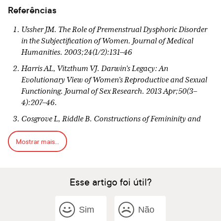
Referências
Ussher JM. The Role of Premenstrual Dysphoric Disorder
in the Subjectification of Women. Journal of Medical
Humanities. 2003;24(1/2):131–46
Harris AL, Vitzthum VJ. Darwin’s Legacy: An
Evolutionary View of Women’s Reproductive and Sexual
Functioning. Journal of Sex Research. 2013 Apr;50(3–
4):207–46.
Cosgrove L, Riddle B. Constructions of Femininity and
Experiences of Menstrual Distress. Women & Health.
Mostrar mais...
2003 Nov 11;38(3):37–58.
Chrisler JC, Gorman JA, Streckfuss L. Self-Silencing,
Perfectionism, Dualistic Discourse, Loss of Control, and
Esse artigo foi útil?
the Experience of Premenstrual Syndrome. Women’s
Reproductive Health. 2014 Jul 3;1(2):138–52.
Sim
Não