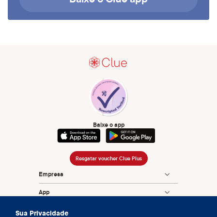
Baixe o app
Resgatar voucher Clue Plus
Empresa
App
Enciclopédia
Sua Privacidade