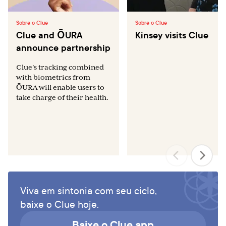
Sobre o Clue
Sobre o Clue
Clue and ŌURA
Kinsey visits Clue
announce partnership
Clue’s tracking combined
with biometrics from
ŌURA will enable users to
take charge of their health.
Viva em sintonia com seu ciclo,
baixe o Clue hoje.
Baixe o Clue app