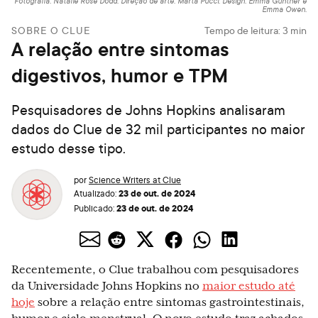
Fotografia: Natalie Rose Dodd. Direção de arte: Marta Pucci. Design: Emma Günther e
Emma Owen.
SOBRE O CLUE
Tempo de leitura:
3
min
A relação entre sintomas
digestivos, humor e TPM
Pesquisadores de Johns Hopkins analisaram
dados do Clue de 32 mil participantes no maior
estudo desse tipo.
por
Science Writers at Clue
23 de out. de 2024
Atualizado:
23 de out. de 2024
Publicado:
Recentemente, o Clue trabalhou com pesquisadores
da Universidade Johns Hopkins no
maior estudo até
hoje
sobre a relação entre sintomas gastrointestinais,