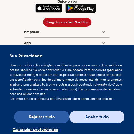
Baixe o app
Resgatar voucher Clue Plus
Empresa
App
Enciclopédia
Sua Privacidade
Informação
Usamos cookies e tecnologias semelhantes para operar nosso site e melhorar
nossos serviços. Se você concordar, o Clue poderá instalar cookies (pequenos
arquivos de texto) e pixels em seu dispositivo e coletar seus dados de uso sob
Partnerships
um identificador para fins de aprimoramento do nosso site, de monitoramento,
análise e personalização (como mostrar a você conteúdo relevante do Clue e
entender o que impulsiona nossas assinaturas). Usamos serviços de terceiros
para nos ajudar com isso.
Leia mais em nossa
Política de Privacidade
sobre como usamos cookies.
Rejeitar tudo
Aceito tudo
© 2026 Clue by Biowink GmbH, Todos direitos reservados
v:
08684d993
2026-08-06 11:34:36
Gerenciar preferências