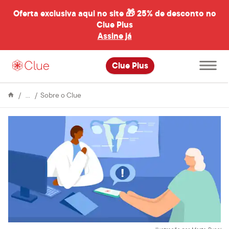
Oferta exclusiva aqui no site 🎁
25% de desconto no
Clue Plus
al
Assine já
Abrir
Clue Plus
menu
principal
Enciclopédia
“O
Sobre o Clue
Clue
app
salvou
minha
vida”:
detecção
precoce
através
do
monitoramento
do
ciclo
menstrual