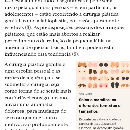
Isso está alimentando inseguranças e pode ser a
razão pela qual mais pessoas — e, em particular, as
adolescentes — estão recorrendo à cirurgia plástica
genital, como a labioplastia, por razões puramente
estéticas (3). As predisposições pessoais dos cirurgiões
plásticos, que estão mais abertos a realizar
procedimentos de redução da pequena lábia na
ausência de queixas físicas, também podem estar
influenciando essa tendência (5).
A cirurgia plástica genital é
uma escolha pessoal e as
razões de alguém para se
submeter à cirurgia, seja
como forma de se sentir mais
Anatomia
confortável consigo mesmo,
Seios e mamilos: os
aliviar uma anomalia
diferentes formatos e
dolorosa, para mudança de
tamanhos
sexo ou qualquer outro
Reconhecer a diversidade de
motivo, são profundamente
características dos seios é
essencial na desconstrução da...