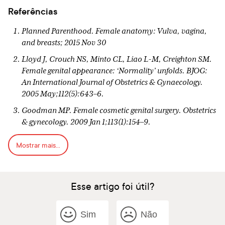
Referências
Planned Parenthood. Female anatomy: Vulva, vagina,
and breasts; 2015 Nov 30
Lloyd J, Crouch NS, Minto CL, Liao L-M, Creighton SM.
Female genital appearance: ‘Normality’ unfolds. BJOG:
An International Journal of Obstetrics & Gynaecology.
2005 May;112(5):643–6.
Goodman MP. Female cosmetic genital surgery. Obstetrics
& gynecology. 2009 Jan 1;113(1):154–9.
Schick VR, Rima BN, Calabrese SK. E vulva lution: The
Mostrar mais...
portrayal of women’s external Genitalia and physique
across time and the current Barbie Doll ideals. Journal of
Sex Research. 2011 Jan;48(1):74–81.
Esse artigo foi útil?
Reitsma W, Mourits MJE, Koning M, Pascal A, van der Lei
B. No (wo)man is an Island — The influence of physicians’
personal predisposition to Labia Minora appearance on
Sim
Não
their clinical decision making: A Cross‐Sectional survey.