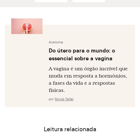
The Journal of Sexual Medicine. 2011 Aug;8(8):2377–85.
Amos N, McCabe M. Positive perceptions of genital
appearance and feeling sexually attractive: Is it a matter
of sexual esteem? Archives of Sexual Behavior. 2016 Feb
8;45(5):1249–58.
Anatomia
Do útero para o mundo: o
essencial sobre a vagina
A vagina é um órgão incrível que
muda em resposta a hormônios,
a fases da vida e a respostas
físicas.
por
Nicole Telfer
Leitura relacionada