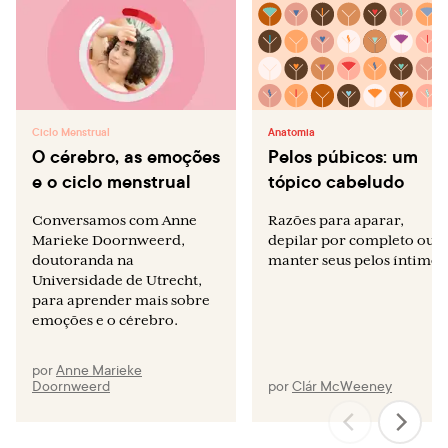
Ciclo Menstrual
Anatomia
O cérebro, as emoções
Pelos púbicos: um
e o ciclo menstrual
tópico cabeludo
Conversamos com Anne
Razões para aparar,
Marieke Doornweerd,
depilar por completo ou
doutoranda na
manter seus pelos íntimos
Universidade de Utrecht,
para aprender mais sobre
emoções e o cérebro.
por
Anne Marieke
Doornweerd
por
Clár McWeeney