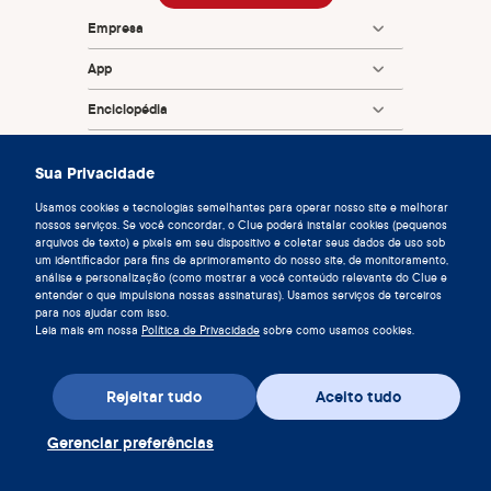
Empresa
App
Enciclopédia
Informação
Sua Privacidade
Partnerships
Usamos cookies e tecnologias semelhantes para operar nosso site e melhorar
nossos serviços. Se você concordar, o Clue poderá instalar cookies (pequenos
arquivos de texto) e pixels em seu dispositivo e coletar seus dados de uso sob
um identificador para fins de aprimoramento do nosso site, de monitoramento,
análise e personalização (como mostrar a você conteúdo relevante do Clue e
entender o que impulsiona nossas assinaturas). Usamos serviços de terceiros
para nos ajudar com isso.
Leia mais em nossa
Política de Privacidade
sobre como usamos cookies.
© 2026 Clue by Biowink GmbH, Todos direitos reservados
v:
08684d993
2026-08-06 11:34:36
Rejeitar tudo
Aceito tudo
Gerenciar preferências