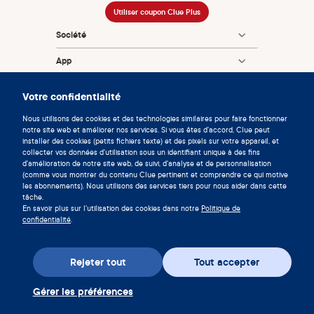
Utiliser coupon Clue Plus
Société
App
Encyclopédie
Votre confidentialité
Informations
Nous utilisons des cookies et des technologies similaires pour faire fonctionner
notre site web et améliorer nos services. Si vous êtes d'accord, Clue peut
Partnerships
installer des cookies (petits fichiers texte) et des pixels sur votre appareil, et
collecter vos données d'utilisation sous un identifiant unique à des fins
d'amélioration de notre site web, de suivi, d'analyse et de personnalisation
(comme vous montrer du contenu Clue pertinent et comprendre ce qui motive
les abonnements). Nous utilisons des services tiers pour nous aider dans cette
tâche.
En savoir plus sur l'utilisation des cookies dans notre
Politique de
confidentialité
.
© 2026 Clue by Biowink GmbH, Tous droits réservés
v:
08684d993
2026-08-06 11:34:36
Rejeter tout
Tout accepter
Gérer les préférences