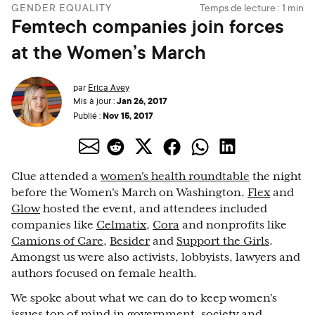
GENDER EQUALITY
Temps de lecture :
1
min
Femtech companies join forces
at the Women’s March
par
Erica Avey
Jan 26, 2017
Mis à jour :
Nov 15, 2017
Publié :
Clue attended a
women's health roundtable
the night
before the Women's March on Washington.
Flex
and
Glow
hosted the event, and attendees included
companies like
Celmatix
,
Cora
and nonprofits like
Camions of Care
,
Besider
and
Support the Girls
.
Amongst us were also activists, lobbyists, lawyers and
authors focused on female health.
We spoke about what we can do to keep women's
issues top of mind in government, society and