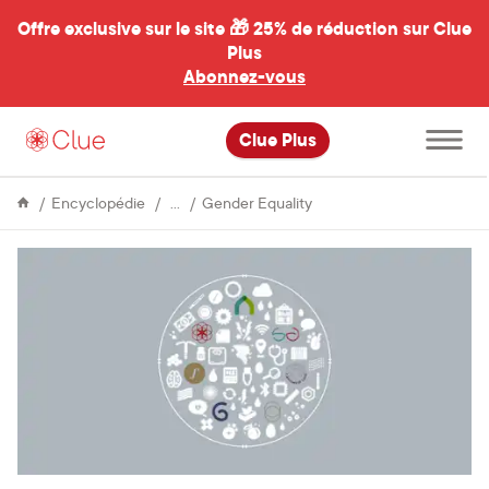
Offre exclusive sur le site 🎁
25% de réduction sur Clue
Plus
Abonnez-vous
al
Ouvrir
Clue Plus
le
menu
principal
Life
Femtech
Encyclopédie
Gender Equality
&
companies
Culture
join
forces
at
the
Women’s
March