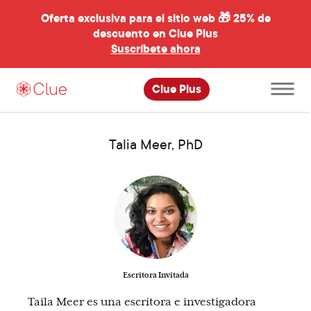
Oferta exclusiva para el sitio web 🎁
25% de
descuento en Clue Plus
al
Suscríbete ahora
Abre
Clue Plus
el
menú
principal
Talia Meer, PhD
Escritora Invitada
Taila Meer es una escritora e investigadora