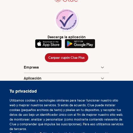
Descarga la aplicación
Canjear cupón Clue Plus
Empresa
Aplicación
Enciclopedia
Tu privacidad
Información
Utilizamos cookies y tecnologías similares para hacer funcionar nuestro sitio
web y mejorar nuestros servicios. Si estás de acuerdo, Clue puede instalar
cookies (pequeños archivos de texto) y píxeles en tu dispositivo, y recopilar tus
Partnerships
datos de uso bajo un identificador único con el fin de mejorar nuestro sitio web,
de monitorear, analizar y personalizar (como mostrarte contenido relevante de
Clue y comprender qué impulsa las suscripciones). Para eso utilizamos servicios
de terceros.