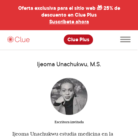
Oferta exclusiva para el sitio web 🎁
25% de
descuento en Clue Plus
al
Suscríbete ahora
Abre
Clue Plus
el
menú
principal
Ijeoma Unachukwu, M.S.
Escritora invitada
Ijeoma Unachukwu estudia medicina en la