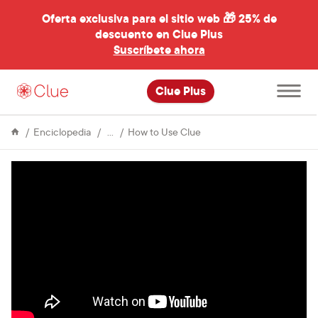
Oferta exclusiva para el sitio web 🎁
25% de
descuento en Clue Plus
al
Suscríbete ahora
Abre
Clue Plus
el
menú
principal
About
So
Enciclopedia
How to Use Clue
Clue
erstellst
du
benutzerdefinierte
Tags
in
Clue