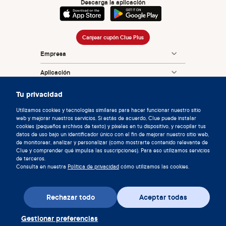
Descarga la aplicación
Canjear cupón Clue Plus
Empresa
Aplicación
Enciclopedia
Tu privacidad
Información
Utilizamos cookies y tecnologías similares para hacer funcionar nuestro sitio
web y mejorar nuestros servicios. Si estás de acuerdo, Clue puede instalar
cookies (pequeños archivos de texto) y píxeles en tu dispositivo, y recopilar tus
Partnerships
datos de uso bajo un identificador único con el fin de mejorar nuestro sitio web,
de monitorear, analizar y personalizar (como mostrarte contenido relevante de
Clue y comprender qué impulsa las suscripciones). Para eso utilizamos servicios
de terceros.
Consulta en nuestra
Política de privacidad
cómo utilizamos las cookies.
Rechazar todo
Aceptar todas
© 2026 Clue de Biowink GmbH, todos los derechos reservados
v:
08684d993
2026-08-06 11:34:36
Gestionar preferencias