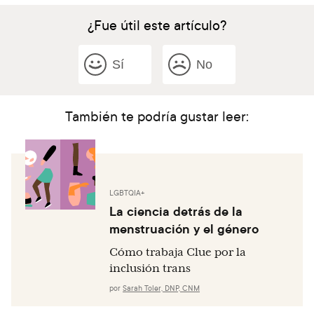
¿Fue útil este artículo?
Sí
No
También te podría gustar leer:
LGBTQIA+
La ciencia detrás de la
menstruación y el género
Cómo trabaja Clue por la
inclusión trans
por
Sarah Toler, DNP, CNM