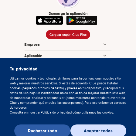
Descarga la aplicación
Canjear cupón Clue Plus
Empresa
Aplicación
Enciclopedia
Tu privacidad
Información
Utilizamos cookies y tecnologías similares para hacer funcionar nuestro sitio
web y mejorar nuestros servicios. Si estás de acuerdo, Clue puede instalar
cookies (pequeños archivos de texto) y píxeles en tu dispositivo, y recopilar tus
Partnerships
datos de uso bajo un identificador único con el fin de mejorar nuestro sitio web,
de monitorear, analizar y personalizar (como mostrarte contenido relevante de
Clue y comprender qué impulsa las suscripciones). Para eso utilizamos servicios
de terceros.
Consulta en nuestra
Política de privacidad
cómo utilizamos las cookies.
Rechazar todo
Aceptar todas
© 2026 Clue de Biowink GmbH, todos los derechos reservados