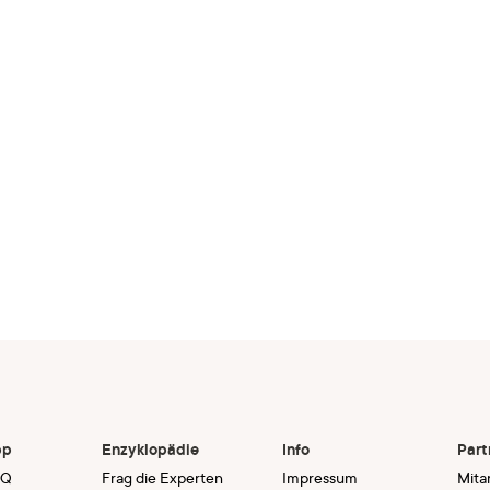
pp
Enzyklopädie
Info
Part
AQ
Frag die Experten
Impressum
Mita