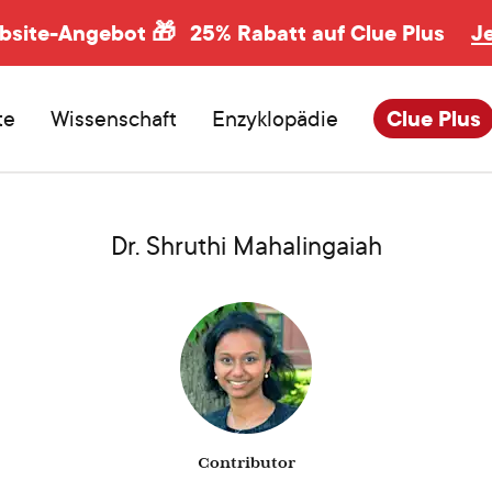
ebsite-Angebot 🎁
25% Rabatt auf Clue Plus
J
te
Wissenschaft
Enzyklopädie
Clue Plus
Dr. Shruthi Mahalingaiah
Contributor