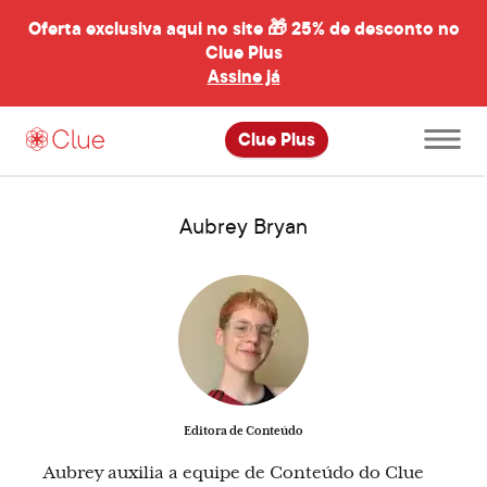
Oferta exclusiva aqui no site 🎁
25% de desconto no
Clue Plus
al
Assine já
Abrir
Clue Plus
menu
principal
Aubrey Bryan
Editora de Conteúdo
Aubrey auxilia a equipe de Conteúdo do Clue