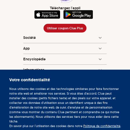
Téléchargez l’appli
Utiliser coupon Clue Plus
Société
App
Encyclopédie
Informations
Votre confidentialité
Partnerships
Nous utilisons des cookies et des technologies similaires pour faire fonctionner
notre site web et améliorer nos services. Si vous êtes d'accord, Clue peut
installer des cookies (petits fichiers texte) et des pixels sur votre appareil, et
collecter vos données d'utilisation sous un identifiant unique à des fins
d'amélioration de notre site web, de suivi, d'analyse et de personnalisation
(comme vous montrer du contenu Clue pertinent et comprendre ce qui motive
les abonnements). Nous utilisons des services tiers pour nous aider dans cette
tâche.
© 2026 Clue by Biowink GmbH, Tous droits réservés
En savoir plus sur l'utilisation des cookies dans notre
Politique de confidentialité
.
v:
08684d993
2026-08-06 11:34:36