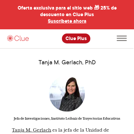
Oferta exclusiva para el sitio web 🎁
25% de
descuento en Clue Plus
al
Suscríbete ahora
Abre
Clue Plus
el
menú
principal
Tanja M. Gerlach, PhD
Jefa de Investigaciones, Instituto Leibniz de Trayectorias Educativas
Tanja M. Gerlach
es la jefa de la Unidad de