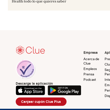
Health todo lo que quieres saber
Empresa
Apl
Acerca de
Pre
Clue
Clu
Empleos
Seg
Prensa
Per
Podcast
Int
Descarga la aplicación
Em
Per
Dis
Canjear cupón Clue Plus