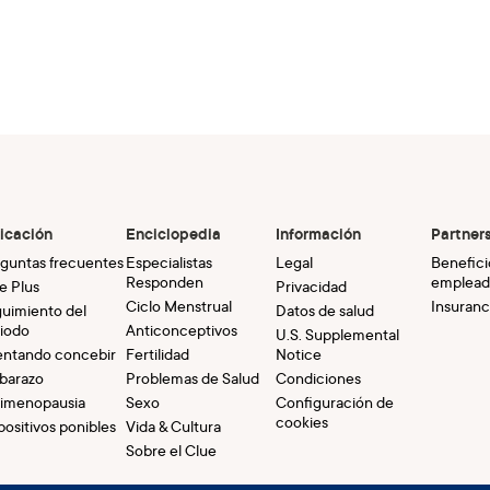
icación
Enciclopedia
Información
Partner
guntas frecuentes
Especialistas
Legal
Benefici
Responden
emplead
e Plus
Privacidad
Ciclo Menstrual
Insuranc
uimiento del
Datos de salud
iodo
Anticonceptivos
U.S. Supplemental
entando concebir
Fertilidad
Notice
barazo
Problemas de Salud
Condiciones
imenopausia
Sexo
Configuración de
cookies
positivos ponibles
Vida & Cultura
Sobre el Clue