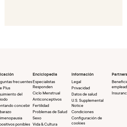
icación
Enciclopedia
Información
Partner
guntas frecuentes
Especialistas
Legal
Benefici
Responden
emplead
e Plus
Privacidad
Ciclo Menstrual
Insuranc
uimiento del
Datos de salud
iodo
Anticonceptivos
U.S. Supplemental
entando concebir
Fertilidad
Notice
barazo
Problemas de Salud
Condiciones
imenopausia
Sexo
Configuración de
cookies
positivos ponibles
Vida & Cultura