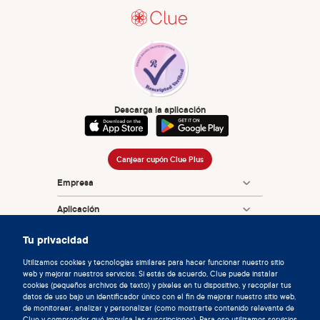
Descarga la aplicación
Canjear cupón Clue Plus
Empresa
Aplicación
Enciclopedia
Tu privacidad
Información
Utilizamos cookies y tecnologías similares para hacer funcionar nuestro sitio
web y mejorar nuestros servicios. Si estás de acuerdo, Clue puede instalar
cookies (pequeños archivos de texto) y píxeles en tu dispositivo, y recopilar tus
Partnerships
datos de uso bajo un identificador único con el fin de mejorar nuestro sitio web,
de monitorear, analizar y personalizar (como mostrarte contenido relevante de
Clue y comprender qué impulsa las suscripciones). Para eso utilizamos servicios