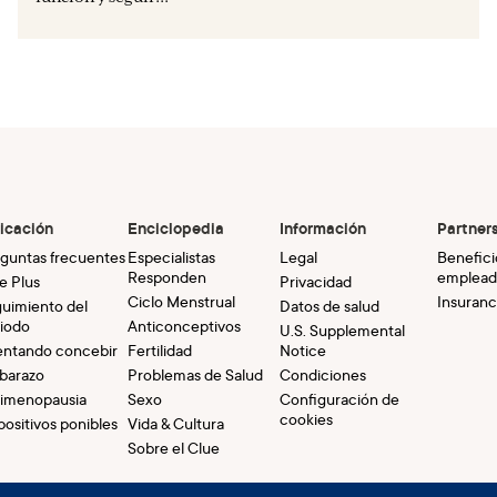
icación
Enciclopedia
Información
Partner
guntas frecuentes
Especialistas
Legal
Benefici
Responden
emplead
e Plus
Privacidad
Ciclo Menstrual
Insuranc
uimiento del
Datos de salud
iodo
Anticonceptivos
U.S. Supplemental
entando concebir
Fertilidad
Notice
barazo
Problemas de Salud
Condiciones
imenopausia
Sexo
Configuración de
cookies
positivos ponibles
Vida & Cultura
Sobre el Clue