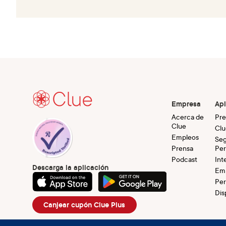
Empresa
Apl
Acerca de
Pre
Clue
Clu
Empleos
Seg
Prensa
Per
Podcast
Int
Descarga la aplicación
Em
Per
Dis
Canjear cupón Clue Plus