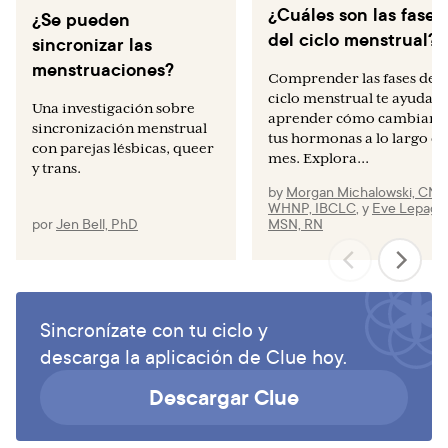
¿Cuáles son las fases
¿Se pueden
Lee Barron M. Light exposure, melatonin secretion, and
del ciclo menstrual?
menstrual cycle parameters: an integrative review.
sincronizar las
Biological Research for Nursing. 2007 Jul;9(1):49-69.
menstruaciones?
Comprender las fases del
Tan DA, Haththotuwa R, Fraser IS. Cultural aspects and
ciclo menstrual te ayuda a
Una investigación sobre
aprender cómo cambian
mythologies surrounding menstruation and abnormal
sincronización menstrual
tus hormonas a lo largo de
uterine bleeding. Best Practice & Research Clinical
con parejas lésbicas, queer
mes. Explora...
Obstetrics & Gynaecology. 2017 Apr 1;40:121-33.
y trans.
by
Morgan Michalowski, CNM
WHNP, IBCLC
,
y
Eve Lepage
por
Jen Bell, PhD
MSN, RN
Sincronízate con tu ciclo y
descarga la aplicación de Clue hoy.
Descargar Clue