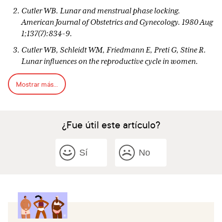
Cutler WB. Lunar and menstrual phase locking.
American Journal of Obstetrics and Gynecology. 1980 Aug
1;137(7):834-9.
Cutler WB, Schleidt WM, Friedmann E, Preti G, Stine R.
Lunar influences on the reproductive cycle in women.
Human Biology. 1987 Dec 1:959-72.
Mostrar más...
Friedmann E. Menstrual and lunar cycles. American
Journal of Obstetrics & Gynecology. 1981 Jun 1;140(3):350.
Málek J, Gleich J, Malý V. Characteristics of the daily
¿Fue útil este artículo?
rhythm of menstruation and labor. Annals of the New
York Academy of Sciences. 1962 Oct;98(4):1042-55.
Sí
No
Law SP. The regulation of menstrual cycle and its
relationship to the moon. Acta Obstetricia et
Gynecologica Scandinavica. 1986 Jan 1;65(1):45-8.
Ilias I, Spanoudi F, Koukkou E, Adamopoulos DA,
Nikopoulou SC. Do lunar phases influence menstruation?
A year-long retrospective study. Endocrine regulations.