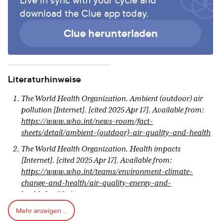
download the Clue app today.
Clue herunterladen
Literaturhinweise
The World Health Organization. Ambient (outdoor) air
pollution [Internet]. [cited 2025 Apr 17]. Available from:
https://www.who.int/news-room/fact-
sheets/detail/ambient-(outdoor)-air-quality-and-health
The World Health Organization. Health impacts
[Internet]. [cited 2025 Apr 17]. Available from:
https://www.who.int/teams/environment-climate-
change-and-health/air-quality-energy-and-
health/health-impacts
Mehr anzeigen ...
Schliep KC, Mumford SL, Vladutiu CJ, Ahrens KA,