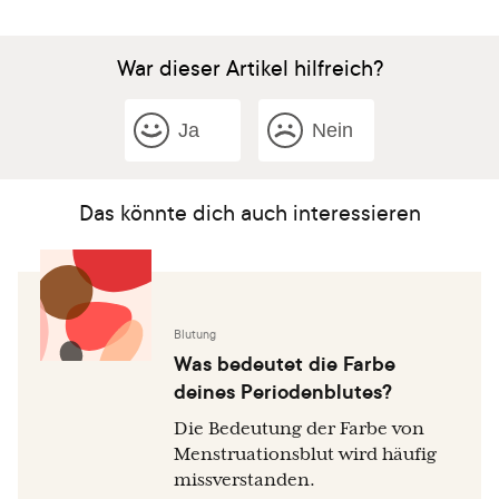
Perkins NJ, Sjaarda LA, et al. Perceived stress,
reproductive hormones, and ovulatory function: a
prospective cohort study. Epidemiology. 2015;26(2):177-
War dieser Artikel hilfreich?
84.
Huhmann K. Menses Requires Energy: A Review of How
Ja
Nein
Disordered Eating, Excessive Exercise, and High Stress
Lead to Menstrual Irregularities. Clinical Therapeutics.
2020 Mar 1;42(3):401–7.
Das könnte dich auch interessieren
Mahoney MM. Shift work, jet lag, and female
reproduction. International journal of endocrinology.
2010 Mar 8;2010.
Blutung
Was bedeutet die Farbe
deines Periodenblutes?
Die Bedeutung der Farbe von
Menstruationsblut wird häufig
missverstanden.