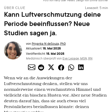
Foto von Kelly über Pexels. Design von Emma Günther
ÜBER CLUE
Lesezeit:
5
min
Kann Luftverschmutzung deine
Periode beeinflussen? Neue
Studien sagen ja.
von
Priyanka N deSouza, PhD
15. Mai 2025
Aktualisiert:
15. Mai 2025
Veröffentlicht:
Medizinisch überprüft von
Eve Lepage, MSN, RN
Wenn wir an die Auswirkungen der
Luftverschmutzung denken, stellen wir uns
normalerweise einen verschmutzten Himmel und
vielleicht ein bisschen Husten vor. Aber neue Studien
deuten darauf hin, dass sie auch etwas viel
Persönlicheres beeinflussen könnte: deinen