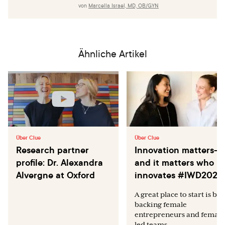
von
Marcella Israel, MD, OB/GYN
Ähnliche Artikel
Über Clue
Über Clue
Research partner
Innovation matters—
profile: Dr. Alexandra
and it matters who
Alvergne at Oxford
innovates #IWD2023
A great place to start is by
backing female
entrepreneurs and female
led teams.