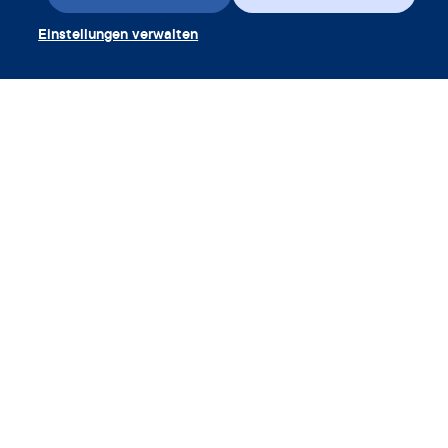
Einstellungen verwalten
App herunterladen
Gutschein einlösen
Unternehmen
App
Enzyklopädie
Info
Partnerships