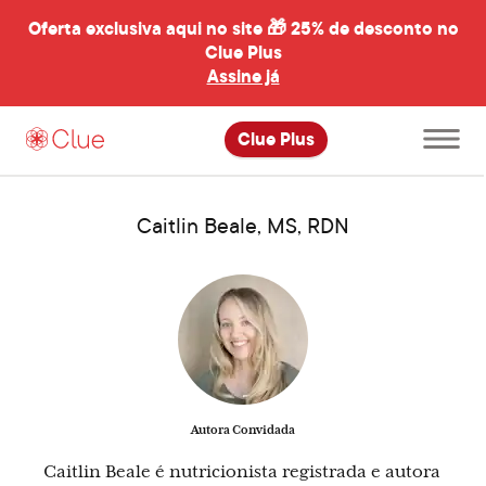
Oferta exclusiva aqui no site 🎁
25% de desconto no
Clue Plus
al
Assine já
Abrir
Clue Plus
menu
principal
Caitlin Beale, MS, RDN
Autora Convidada
Caitlin Beale é nutricionista registrada e autora