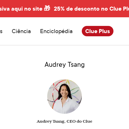
siva aqui no site 🎁
25% de desconto no Clue Pl
s
Ciência
Enciclopédia
Clue Plus
Audrey Tsang
Audrey Tsang, CEO do Clue