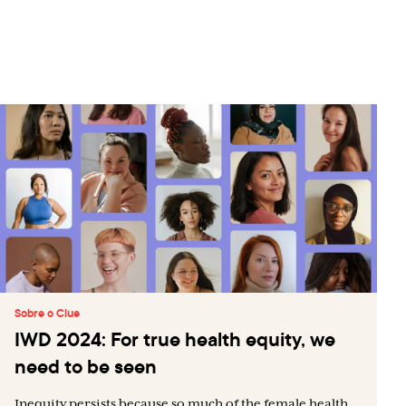
Sobre o Clue
IWD 2024: For true health equity, we
need to be seen
Inequity persists because so much of the female health