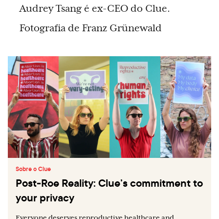
Audrey Tsang é ex-CEO do Clue.
Fotografia de Franz Grünewald
Sobre o Clue
Post-Roe Reality: Clue’s commitment to
your privacy
Everyone deserves reproductive healthcare and