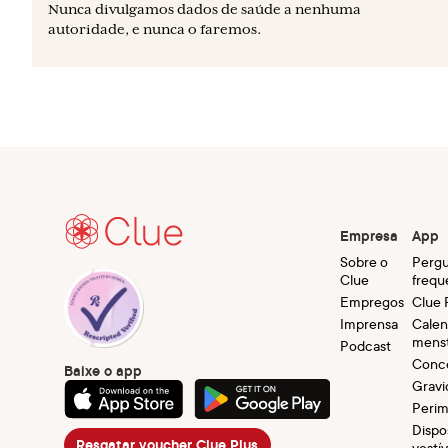
Nunca divulgamos dados de saúde a nenhuma
autoridade, e nunca o faremos.
Empresa
App
Sobre o
Pergu
Clue
frequ
Empregos
Clue 
Imprensa
Calen
menst
Podcast
Conc
Baixe o app
Gravi
Peri
Dispo
Resgatar voucher Clue Plus
vestív