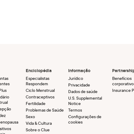
Enciclopédia
Informação
Partnershi
ntas
Especialistas
Jurídico
Benefícios
entes
Respondem
corporativo
Privacidade
Plus
Ciclo Menstrual
Insurance P
Dados de saúde
dário
Contraceptivos
U.S. Supplemental
rual
Fertilidade
Notice
epção
Problemas de Saúde
Termos
dez
Sexo
Configurações de
menopausa
cookies
Vida & Cultura
sitivos
Sobre o Clue
eis