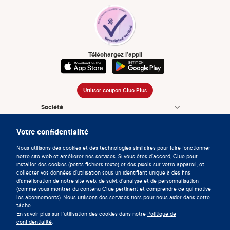
Téléchargez l’appli
Utiliser coupon Clue Plus
Société
App
Votre confidentialité
Encyclopédie
Nous utilisons des cookies et des technologies similaires pour faire fonctionner
notre site web et améliorer nos services. Si vous êtes d'accord, Clue peut
Informations
installer des cookies (petits fichiers texte) et des pixels sur votre appareil, et
collecter vos données d'utilisation sous un identifiant unique à des fins
d'amélioration de notre site web, de suivi, d'analyse et de personnalisation
Partnerships
(comme vous montrer du contenu Clue pertinent et comprendre ce qui motive
les abonnements). Nous utilisons des services tiers pour nous aider dans cette
tâche.
En savoir plus sur l'utilisation des cookies dans notre
Politique de
confidentialité
.