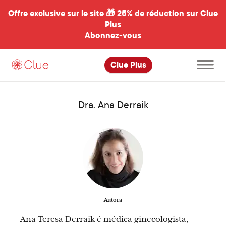
Offre exclusive sur le site 🎁
25% de réduction sur Clue
Plus
Abonnez-vous
al
Ouvrir
Clue Plus
le
menu
principal
Dra. Ana Derraik
Autora
Ana Teresa Derraik é médica ginecologista,