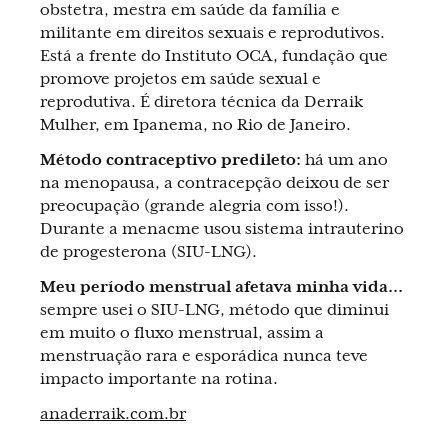
obstetra, mestra em saúde da família e
militante em direitos sexuais e reprodutivos.
Está a frente do Instituto OCA, fundação que
promove projetos em saúde sexual e
reprodutiva. É diretora técnica da Derraik
Mulher, em Ipanema, no Rio de Janeiro.
Método contraceptivo predileto:
há um ano
na menopausa, a contracepção deixou de ser
preocupação (grande alegria com isso!).
Durante a menacme usou sistema intrauterino
de progesterona (SIU-LNG).
Meu período menstrual afetava minha vida...
sempre usei o SIU-LNG, método que diminui
em muito o fluxo menstrual, assim a
menstruação rara e esporádica nunca teve
impacto importante na rotina.
anaderraik.com.br