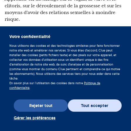
clitoris, sur le déroulement de la grossesse et sur les
moyens d'avoir des relations sexuelles à moindre
risque.
Votre confidentialité
Vivez en symbiose avec votre
cycle en téléchargeant l'app Clue
Nous utilisons des cookies et des technologies similaires pour faire fonctionner
notre site web et améliorer nos services. Si vous êtes d'accord, Clue peut
maintenant.
installer des cookies (petits fichiers texte) et des pixels sur votre appareil, et
collecter vos données d'utilisation sous un identifiant unique à des fins
Télécharger Clue
d'amélioration de notre site web, de suivi, d'analyse et de personnalisation
(comme vous montrer du contenu Clue pertinent et comprendre ce qui motive
les abonnements). Nous utilisons des services tiers pour nous aider dans cette
tâche.
En savoir plus sur l'utilisation des cookies dans notre
Politique de
confidentialité
.
Cet article vous a-t-il été utile ?
Rejeter tout
Tout accepter
Oui
Non
Gérer les préférences