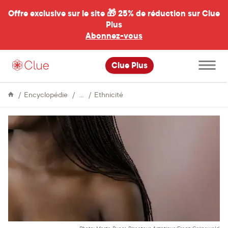
Offre exclusive sur le site 🎁
25% de réduction sur Clue
Plus
Abonnez-vous
al
Ouvrir
Clue Plus
le
menu
principal
Vie
Des
Encyclopédie
Ethnicité
&
personnes
Culture
non-
blanches
partagent
leurs
expériences
au
sujet
de
l'éducation
sexuelle