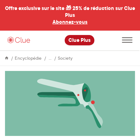
Offre exclusive sur le site 🎁
25% de réduction sur Clue
Plus
Abonnez-vous
al
Ouvrir
Clue Plus
le
menu
principal
Life
La
Encyclopédie
Society
&
historia
Culture
del
espéculo:
orígenes,
usos
y
apropiaciones