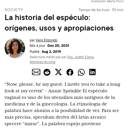
Ilustración: Marta Pucci
SOCIETY
Temps de lecture :
10
min
La historia del espéculo:
orígenes, usos y apropiaciones
par
Vero Elizondo
Dec 20, 2021
Mis à jour :
Aug 2, 2019
Publié :
Relecture médicale par
Dra. Judith Elena
Martínez Acosta
“Now, please, be my guest. I invite you to take a long
look at my cervix” - Annie Sprinkle El espéculo
vaginal es uno de los utensilios más antiguos de la
medicina y de la ginecología. La etimología de
palabra hace alusión a la posibilidad de ver. Para ser
más precisa, speculum deriva del latín arcaico
specere “mirar”. La palabra espejo proviene