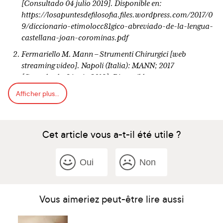
[Consultado 04 julio 2019]. Disponible en:
https://losapuntesdefilosofia.files.wordpress.com/2017/0
9/diccionario-etimolocc81gico-abreviado-de-la-lengua-
castellana-joan-corominas.pdf
Fermariello M. Mann – Strumenti Chirurgici [web
streaming video]. Napoli (Italia): MANN; 2017
[Consultado 6 junio 2019]. Disponible en:
https://www.museoarcheologiconapoli.it/it/2017/12/ma
Afficher plus...
nn-stories-strumenti-chirurgici/
Cabacas HT. El espéculo y Extremadura. Revista de
Estudios Extremeños. 2003 [Consultado 04 julio 2019]; 1
Cet article vous a-t-il été utile ?
(Tomo LIX): 475-480. Disponible en:
https://studylib.es/doc/6353686/el-esp%E9culo-y-
Oui
Non
extremadura
López PM. La transmisión a la edad media de la ciencia
médica clásica. Antig. crist. 2006; (23): ISBN 84-8371-
Vous aimeriez peut-être lire aussi
667-4, págs. 899-912. Disponible en:
https://dialnet.unirioja.es/servlet/articulo?