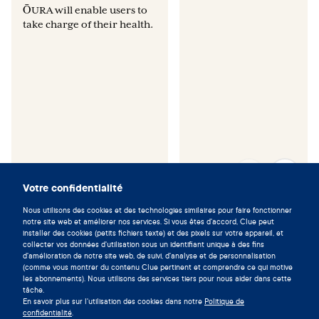
ŌURA will enable users to
take charge of their health.
Votre confidentialité
Nous utilisons des cookies et des technologies similaires pour faire fonctionner
Vivez en symbiose avec votre
notre site web et améliorer nos services. Si vous êtes d'accord, Clue peut
installer des cookies (petits fichiers texte) et des pixels sur votre appareil, et
cycle en téléchargeant l'app Clue
collecter vos données d'utilisation sous un identifiant unique à des fins
d'amélioration de notre site web, de suivi, d'analyse et de personnalisation
maintenant.
(comme vous montrer du contenu Clue pertinent et comprendre ce qui motive
les abonnements). Nous utilisons des services tiers pour nous aider dans cette
Télécharger Clue
tâche.
En savoir plus sur l'utilisation des cookies dans notre
Politique de
confidentialité
.