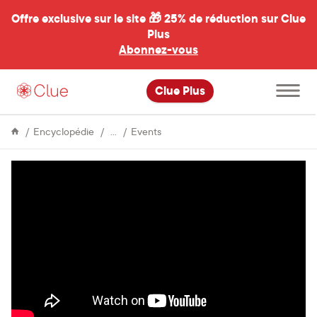
Offre exclusive sur le site 🎁
25% de réduction sur Clue
Plus
Abonnez-vous
al
Ouvrir
Clue Plus
le
menu
principal
About
The
Encyclopédie
Events
Clue
Berlin
Affair
(Winter
2016)