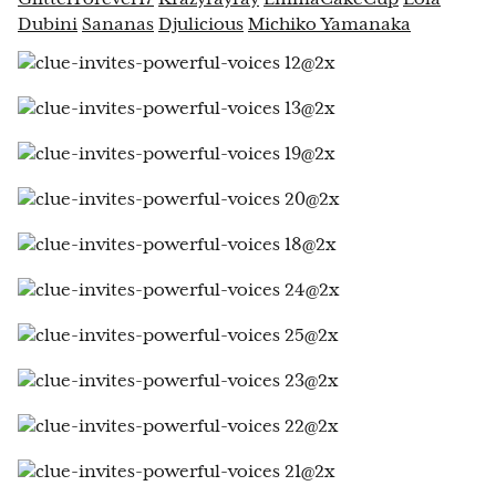
Dubini
Sananas
Djulicious
Michiko Yamanaka