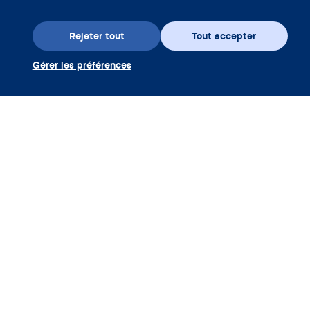
Rejeter tout
Tout accepter
Gérer les préférences
Téléchargez l’appli
Utiliser coupon Clue Plus
Société
App
Encyclopédie
Informations