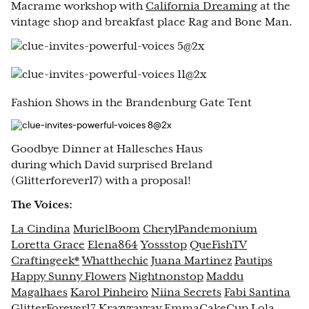
Macrame workshop with
California Dreaming
at the
vintage shop and breakfast place Rag and Bone Man.
Fashion Shows in the Brandenburg Gate Tent
Goodbye Dinner at Hallesches Haus
during which David surprised Breland
(Glitterforever17) with a proposal!
The Voices:
La Cindina
MurielBoom
CherylPandemonium
Loretta Grace
Elena864
Yossstop
QueFishTV
Craftingeek*
Whatthechic
Juana Martinez
Pautips
Happy Sunny Flowers
Nightnonstop
Maddu
Magalhaes
Karol Pinheiro
Niina Secrets
Fabi Santina
GlitterForever17
Krazyrayray
EmmaCakeCup
Lola