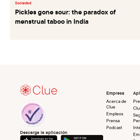
Sociedad
Pickles gone sour: the paradox of
menstrual taboo in India
Empresa
Apl
Acerca de
Pre
Clue
Clu
Empleos
Seg
Prensa
Per
Podcast
Int
Descarga la aplicación
Em