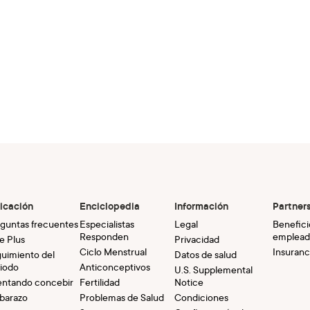
icación
Enciclopedia
Información
Partner
guntas frecuentes
Especialistas
Legal
Benefici
Responden
emplead
e Plus
Privacidad
Ciclo Menstrual
Insuranc
uimiento del
Datos de salud
iodo
Anticonceptivos
U.S. Supplemental
entando concebir
Fertilidad
Notice
barazo
Problemas de Salud
Condiciones