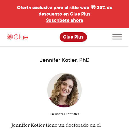
Oferta exclusiva para el sitio web 🎁
25% de
descuento en Clue Plus
al
Suscríbete ahora
Abre
Clue Plus
el
menú
principal
Jennifer Kotler, PhD
Escritora Científica
Jennifer Kotler tiene un doctorado en el