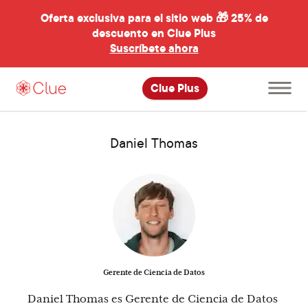
Oferta exclusiva para el sitio web 🎁
25% de
descuento en Clue Plus
al
Suscríbete ahora
Abre
Clue Plus
el
menú
principal
Daniel Thomas
Gerente de Ciencia de Datos
Daniel Thomas es Gerente de Ciencia de Datos