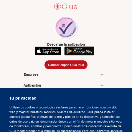
Descarga la aplicación
Canjear cupón Clue Plus
Empresa
Aplicación
Enciclopedia
Tu privacidad
Información
Utilizamos cookies y tecnologías similares para hacer funcionar nuestro sitio
web y mejorar nuestros servicios. Si estás de acuerdo, Clue puede instalar
cookies (pequeños archivos de texto) y píxeles en tu dispositivo, y recopilar tus
Partnerships
datos de uso bajo un identificador único con el fin de mejorar nuestro sitio web,
de monitorear, analizar y personalizar (como mostrarte contenido relevante de
Clue y comprender qué impulsa las suscripciones). Para eso utilizamos servicios