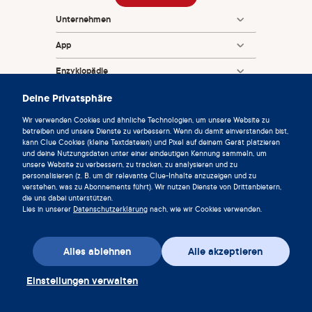
Unternehmen
App
Enzyklopädie
Deine Privatsphäre
Info
Wir verwenden Cookies und ähnliche Technologien, um unsere Website zu
Partnerships
betreiben und unsere Dienste zu verbessern. Wenn du damit einverstanden bist,
kann Clue Cookies (kleine Textdateien) und Pixel auf deinem Gerät platzieren
und deine Nutzungsdaten unter einer eindeutigen Kennung sammeln, um
unsere Website zu verbessern, zu tracken, zu analysieren und zu
personalisieren (z. B. um dir relevante Clue-Inhalte anzuzeigen und zu
verstehen, was zu Abonnements führt). Wir nutzen Dienste von Drittanbietern,
die uns dabei unterstützen.
Lies in unserer
Datenschutzerklärung
nach, wie wir Cookies verwenden.
© 2026 Clue von der Biowink GmbH. Alle Rechte vorbehalten.
v:
08684d993
2026-08-06 11:34:36
Alles ablehnen
Alle akzeptieren
Einstellungen verwalten