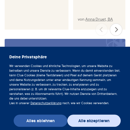
von
Anna Druet, BA
Lebe im Einklang mit deinem
Zyklus und lade die Clue App noch
Deine Privatsphäre
heute herunter.
Wir verwenden Cookies und ähnliche Technologien, um unsere Website zu
betreiben und unsere Dienste zu verbessern. Wenn du damit einverstanden bist,
Clue herunterladen
kann Clue Cookies (kleine Textdateien) und Pixel auf deinem Gerät platzieren
und deine Nutzungsdaten unter einer eindeutigen Kennung sammeln, um
unsere Website zu verbessern, zu tracken, zu analysieren und zu
personalisieren (z. B. um dir relevante Clue-Inhalte anzuzeigen und zu
verstehen, was zu Abonnements führt). Wir nutzen Dienste von Drittanbietern,
die uns dabei unterstützen.
Lies in unserer
Datenschutzerklärung
nach, wie wir Cookies verwenden.
Alles ablehnen
Alle akzeptieren