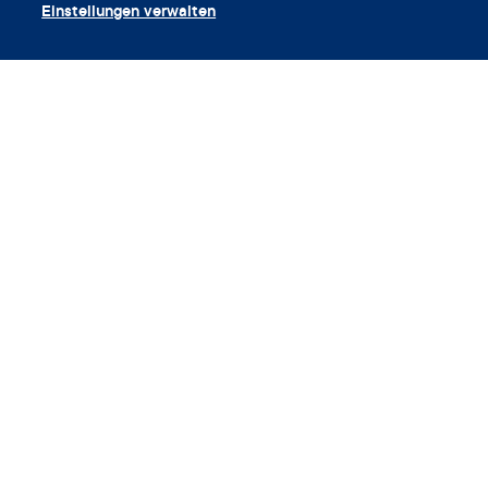
Einstellungen verwalten
App herunterladen
Gutschein einlösen
Unternehmen
App
Enzyklopädie
Info
Partnerships