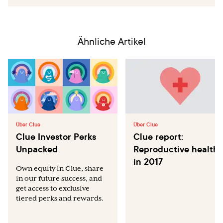
Ähnliche Artikel
Über Clue
Über Clue
Clue Investor Perks
Clue report:
Unpacked
Reproductive health
in 2017
Own equity in Clue, share
in our future success, and
get access to exclusive
tiered perks and rewards.