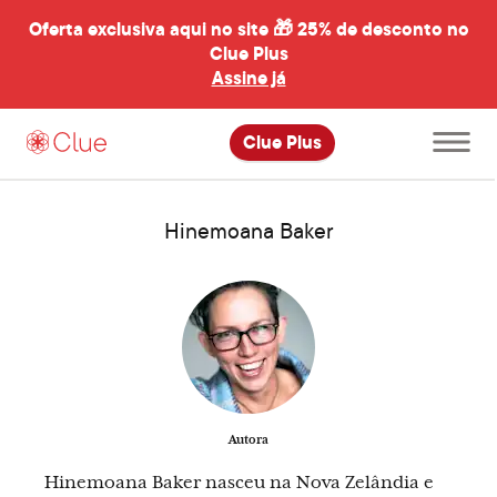
Oferta exclusiva aqui no site 🎁
25% de desconto no
Clue Plus
al
Assine já
Abrir
Clue Plus
menu
principal
Hinemoana Baker
Autora
Hinemoana Baker nasceu na Nova Zelândia e